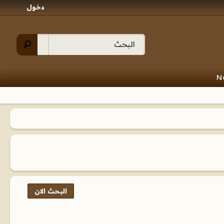
دخول
N
البحث الان