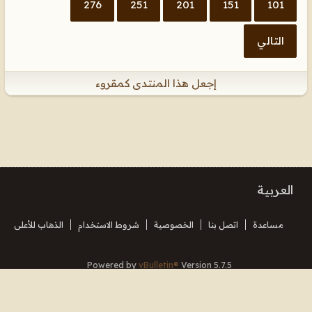
276
251
201
151
101
التالي
إجعل هذا المنتدى كمقروء
العربية
مساعدة
اتصل بنا
الخصوصية
شروط الاستخدام
الذهاب للأعلى
Powered by
vBulletin®
Version 5.7.5
Copyright © 2026 MH Sub I, LLC dba vBulletin. All rights reserved.
Translated By Almuhajir
جميع الأوقات بتوقيت جرينتش+3. هذه الصفحة أنشئت 16:04.