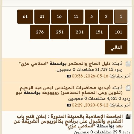
61
31
16
11
3
2
1
276
251
201
151
101
التالي
ثابت:
دليل الحاج والمعتمر
بواسطة
*اسلامي عزي*
ردود 15
21,739 مشاهدات
0 معجبون
آخر مشاركة
16-05-2026, 00:36
ثابت:
فيديو: محاضرات المهندس ايمن عبد الرحيم
(تكوين وعى المسلم المعاصر) رووووعه
بواسطة
نيو
ردود 0
4,651 مشاهدات
0 معجبون
آخر مشاركة
12-05-2020, 02:29
الجامعة الإسلامية بالمدينة المنورة : إعلان فتح باب
التقديم والقبول على برنامج بكالوريوس الشريعة عن
بعد
بواسطة
*اسلامي عزي*
ردود 5
29 مشاهدات
0 معجبون