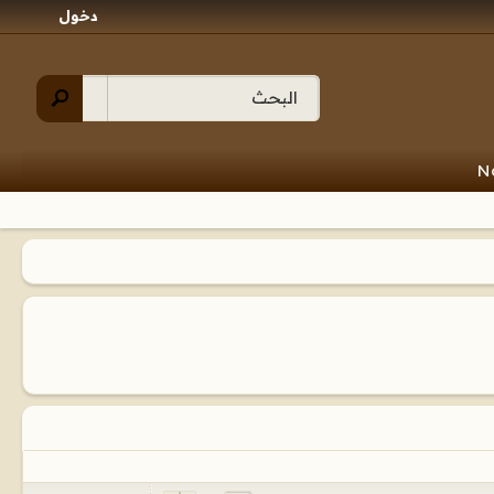
دخول
N