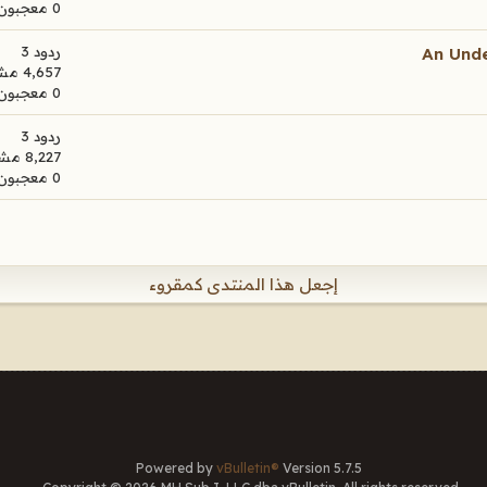
0 معجبون
ردود 3
An Unde
4,657 مشاهدات
0 معجبون
ردود 3
8,227 مشاهدات
0 معجبون
إجعل هذا المنتدى كمقروء
Powered by
vBulletin®
Version 5.7.5