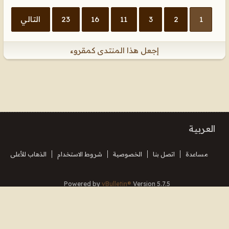
1
2
3
11
16
23
التالي
إجعل هذا المنتدى كمقروء
العربية
مساعدة
اتصل بنا
الخصوصية
شروط الاستخدام
الذهاب للأعلى
Powered by
vBulletin®
Version 5.7.5
Copyright © 2026 MH Sub I, LLC dba vBulletin. All rights reserved.
Translated By Almuhajir
جميع الأوقات بتوقيت جرينتش+3. هذه الصفحة أنشئت 08:11.