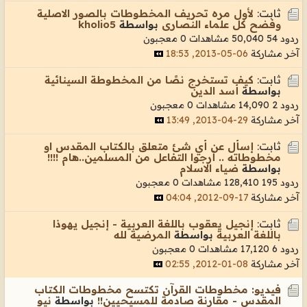
ثابت:
لأول مره تحريف المخطوطات بالصور الاصلية
وفضح كل علماء النصارى
بواسطة
kholio5
ردود 54
50,040 مشاهدات
0 معجبون
آخر مشاركة
06-05-2013, 18:53
ثابت:
كيف تستخرج نصًا من المخطوطة السينائية
بواسطة
أسد الدين
ردود 2
14,090 مشاهدات
0 معجبون
آخر مشاركة
29-04-2013, 13:49
ثابت:
إسأل عن أي شئ متعلق بالكتاب المقدس او
مخطوطاته .. أرجوا التفاعل من المسلمين..هام !!!!
بواسطة
ضياء الاسلام
ردود 195
128,410 مشاهدات
0 معجبون
آخر مشاركة
17-09-2012, 04:04
ثابت:
إنجيل يعقوب باللغة العربية - إنجيل يهوذا
باللغة العربية
بواسطة
المرضية لله
ردود 6
17,120 مشاهدات
0 معجبون
آخر مشاركة
08-01-2012, 02:55
فيديو: مخطوطات القرآن تكتسح مخطوطات الكتاب
المقدس - مقارنة صادمة للمسيحيين!!
بواسطة
نيو