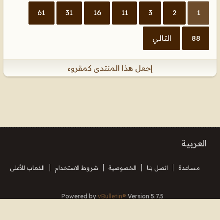
61
31
16
11
3
2
1
88
التالي
إجعل هذا المنتدى كمقروء
العربية
مساعدة
اتصل بنا
الخصوصية
شروط الاستخدام
الذهاب للأعلى
Powered by
vBulletin®
Version 5.7.5
Copyright © 2026 MH Sub I, LLC dba vBulletin. All rights reserved.
Translated By Almuhajir