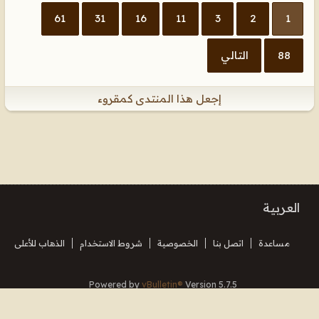
61
31
16
11
3
2
1
88
التالي
إجعل هذا المنتدى كمقروء
العربية
مساعدة
اتصل بنا
الخصوصية
شروط الاستخدام
الذهاب للأعلى
Powered by
vBulletin®
Version 5.7.5
Copyright © 2026 MH Sub I, LLC dba vBulletin. All rights reserved.
Translated By Almuhajir