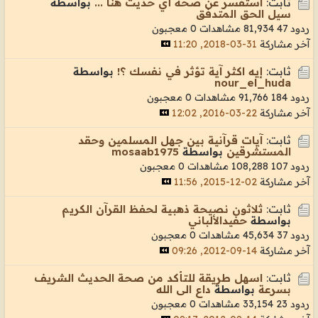
ثابت:
استفسر عن صحة أي حديث هنا ...
بواسطة
سيل الحق المتدفق
ردود 47
81,934 مشاهدات
0 معجبون
آخر مشاركة
31-03-2018, 11:20
ثابت:
إيه اكثر آية تؤثر في نفسك ؟!
بواسطة
nour_el_huda
ردود 184
91,766 مشاهدات
0 معجبون
آخر مشاركة
22-03-2016, 12:02
ثابت:
آيات قرآنية بين جهل المسلمين وحقد
المستشرقين
بواسطة
mosaab1975
ردود 107
108,288 مشاهدات
0 معجبون
آخر مشاركة
02-12-2015, 11:56
ثابت:
ثلاثون نصيحة ذهبية لحفظ القرآن الكريم
بواسطة
حفيدالألباني
ردود 37
45,634 مشاهدات
0 معجبون
آخر مشاركة
14-09-2012, 09:26
ثابت:
اسهل طريقة للتأكد من صحة الحديث الشريف
بسرعة
بواسطة
داع الى الله
ردود 23
33,154 مشاهدات
0 معجبون