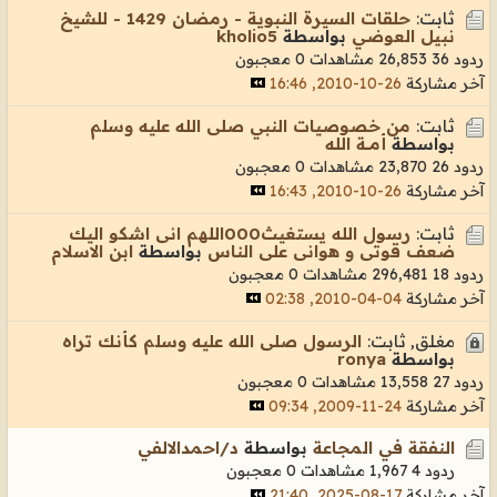
ثابت:
حلقات السيرة النبوية - رمضان 1429 - للشيخ
نبيل العوضي
بواسطة
kholio5
ردود 36
26,853 مشاهدات
0 معجبون
آخر مشاركة
26-10-2010, 16:46
ثابت:
من خصوصيات النبي صلى الله عليه وسلم
بواسطة
أمـــة الله
ردود 26
23,870 مشاهدات
0 معجبون
آخر مشاركة
26-10-2010, 16:43
ثابت:
رسول الله يستغيث000اللهم انى اشكو اليك
ضعف قوتى و هوانى على الناس
بواسطة
ابن الاسلام
ردود 18
296,481 مشاهدات
0 معجبون
آخر مشاركة
04-04-2010, 02:38
مغلق, ثابت:
الرسول صلى الله عليه وسلم كأنك تراه
بواسطة
ronya
ردود 27
13,558 مشاهدات
0 معجبون
آخر مشاركة
24-11-2009, 09:34
النفقة في المجاعة
بواسطة
د/احمدالالفي
ردود 4
1,967 مشاهدات
0 معجبون
آخر مشاركة
17-08-2025, 21:40