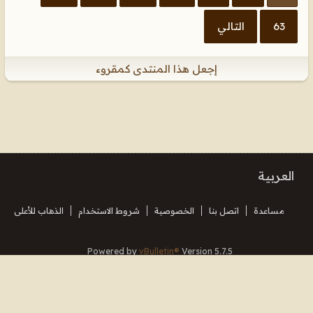
63
التالي
إجعل هذا المنتدى كمقروء
العربية
مساعدة
اتصل بنا
الخصوصية
شروط الاستخدام
الذهاب للأعلى
Powered by
vBulletin®
Version 5.7.5
Copyright © 2026 MH Sub I, LLC dba vBulletin. All rights reserved.
Translated By Almuhajir
جميع الأوقات بتوقيت جرينتش+3. هذه الصفحة أنشئت 12:18.