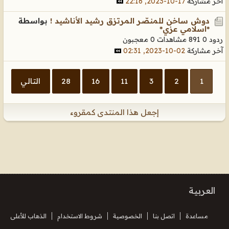
آخر مشاركة
17-10-2023, 22:16
دوش ساخن للمنصّر المرتزق رشيد الأناشيد !
بواسطة
*اسلامي عزي*
ردود 0
891 مشاهدات
0 معجبون
آخر مشاركة
02-10-2023, 02:31
1
2
3
11
16
28
التالي
إجعل هذا المنتدى كمقروء
العربية
مساعدة
اتصل بنا
الخصوصية
شروط الاستخدام
الذهاب للأعلى