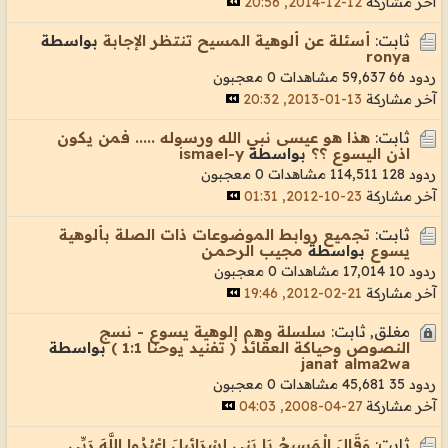
آخر مشاركة
12-12-2014, 20:56
ثابت:
أسئلة عن ألوهية المسيح تنتظر الإجابة
بواسطة
ronya
ردود 66
59,637 مشاهدات
0 معجبون
آخر مشاركة
13-01-2013, 20:32
ثابت:
هذا هو عيسى نبي الله ورسوله ..... فمن يكون
اذن اليسوع ؟؟
بواسطة
ismael-y
ردود 128
114,511 مشاهدات
0 معجبون
آخر مشاركة
23-10-2012, 01:31
ثابت:
تجميع روابط الموضوعات ذات الصلة بألوهية
يسوع
بواسطة
مجيب الرحمــن
ردود 10
17,014 مشاهدات
0 معجبون
آخر مشاركة
21-02-2012, 19:46
مغلق, ثابت:
سلسلة وهم إلوهية يسوع - نسج
النصوص وحياكة العقائد ( تفنيد يوحنا 1:1 )
بواسطة
janat alma2wa
ردود 35
45,681 مشاهدات
0 معجبون
آخر مشاركة
27-04-2008, 04:03
ثابت:
وَقَالَ الْمَسِيحُ يَا بَنِي إِسْرَائِيلَ اعْبُدُوا اللَّهَ رَبِّي