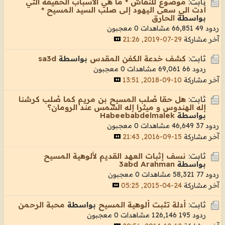
ثابت:
موضوع للنقاش * ما هي الاسباب الحقيقه التي
أدت الي سعى اليهود إلى صلب السيد المسيح *
بواسطة
الحارق
ردود 49
66,851 مشاهدات
0 معجبون
آخر مشاركة
29-07-2019, 21:26
ثابت:
كشف خدعة الكفن المقدس
بواسطة
sa3d
ردود 66
69,061 مشاهدات
0 معجبون
آخر مشاركة
10-09-2018, 13:51
ثابت:
هل حقا صُلب المسيح بن مريم كما صُلب كرشنا
إله الهندوس و ميثرا إله الشمس عند الرومان؟
بواسطة
Habeebabdelmalek
ردود 37
46,649 مشاهدات
0 معجبون
آخر مشاركة
15-09-2016, 21:43
ثابت:
نسف إثبات العهد القديم لألوهية المسيح
بواسطة
3abd Arahman
ردود 77
58,321 مشاهدات
0 معجبون
آخر مشاركة
24-04-2015, 05:25
ثابت:
أدلة تثبت ألوهية المسيح
بواسطة
محبة الرحمن
ردود 195
126,146 مشاهدات
0 معجبون