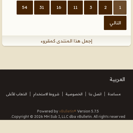
54
31
16
11
3
2
1
التالي
إجعل هذا المنتدى كمقروء
العربية
مساعدة
اتصل بنا
الخصوصية
شروط الاستخدام
الذهاب للأعلى
Powered by
vBulletin®
Version 5.7.5
Copyright © 2026 MH Sub I, LLC dba vBulletin. All rights reserved.
Translated By Almuhajir
جميع الأوقات بتوقيت جرينتش+3. هذه الصفحة أنشئت 07:43.