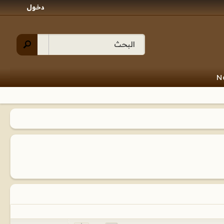
دخول
N