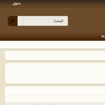
دخول
N