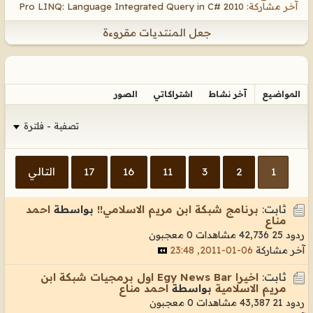
آخر مشاركة:
Pro LINQ: Language Integrated Query in C# 2010
جعل المنتديات مقروءة
المواضيع
آخر نشاط
اشتراكاتي
الصور
تصفية - فلترة
1
2
3
11
16
17
التالي
ثابت:
برنامج شبكة ابن مريم الاسلامي!!
بواسطة
احمد
مناع
ردود 25
42,736 مشاهدات
0 معجبون
آخر مشاركة
06-01-2011, 23:48
ثابت:
اخيرا Egy News Bar اول برمجيات شبكة ابن
مريم الاسلامية
بواسطة
احمد مناع
ردود 21
43,387 مشاهدات
0 معجبون