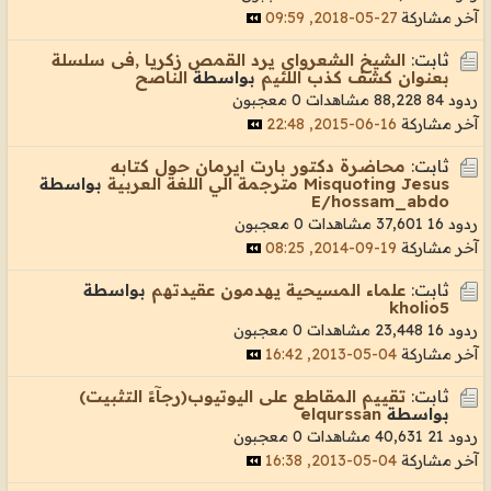
آخر مشاركة
27-05-2018, 09:59
ثابت:
الشيخ الشعرواى يرد القمص زكريا ,فى سلسلة
بعنوان كشف كذب اللئيم
بواسطة
الناصح
ردود 84
88,228 مشاهدات
0 معجبون
آخر مشاركة
16-06-2015, 22:48
ثابت:
محاضرة دكتور بارت ايرمان حول كتابه
Misquoting Jesus مترجمة الي اللغة العربية
بواسطة
E/hossam_abdo
ردود 16
37,601 مشاهدات
0 معجبون
آخر مشاركة
19-09-2014, 08:25
ثابت:
علماء المسيحية يهدمون عقيدتهم
بواسطة
kholio5
ردود 16
23,448 مشاهدات
0 معجبون
آخر مشاركة
04-05-2013, 16:42
ثابت:
تقييم المقاطع على اليوتيوب(رجآءً التثبيت)
بواسطة
elqurssan
ردود 21
40,631 مشاهدات
0 معجبون
آخر مشاركة
04-05-2013, 16:38