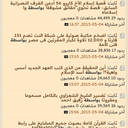
ثابت:
قصة إسلام الأخ كايرو 56 أدمن الغرف النصرانية
السابق- قصة تحوي حقائق مشوقة!
بواسطة
وا
إسلاماه
ردود 29
44,495 مشاهدات
0 معجبون
آخر مشاركة
04-05-2013, 16:37
ثابت:
اضخم مكتبة صوتية على شبكة النت تضم 131
قارئا و 12,000 تلاوة لكبار المقرئين فى مصر
بواسطة
فتى الامة
ردود 17
28,836 مشاهدات
0 معجبون
آخر مشاركة
04-05-2013, 15:10
ثابت:
أين الحقيقة من الذي كتب العهد الجديد أسس
واهية؟!
بواسطة
أسد الإسلام
ردود 10
24,663 مشاهدات
0 معجبون
آخر مشاركة
04-05-2013, 15:07
ثابت:
تفسير الشيخ الشعراوي بالكامل مسموعا
ومقروئا
بواسطة
رفيق أحمد
ردود 26
39,569 مشاهدات
0 معجبون
آخر مشاركة
04-05-2013, 15:06
ثابت:
القرآن كاملا بصوت جميع المشايخ على رابط
واحد سريع لكل شيخ
بواسطة
tatata2010