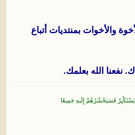
وة والأخوات بمنتديات أتباع
 نفعنا الله بعلمك.
َسْتَكْبِرْ فَسَيَحْشُرُهُمْ إِلَيهِ جَمِيعًا