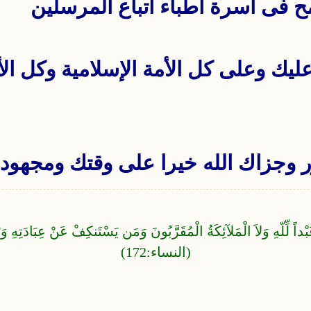
ح فى أسرة أطباء أتباع المرسلين
يك وعلى كل الأمة الإسلامية وكل الأخ
ر وجزاك الله خيرا على وقتك ومجهودك.
ً لِّلّهِ وَلاَ الْمَلآئِكَةُ الْمُقَرَّبُونَ وَمَن يَسْتَنكِفْ عَنْ عِبَادَتِهِ وَي
(النساء:172)