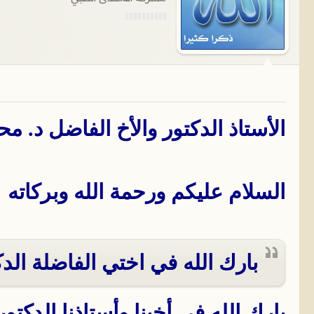
الأستاذ الدكتور والأخ الفاضل د. م
السلام عليكم ورحمة الله وبركاته
بارك الله في اختي الفاضلة الدكتوره atima
بارك الله فى أخينا وأستاذنا الدكت