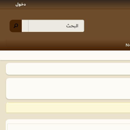
دخول
N