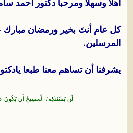
أهلا وسهلا ومرحبا دكتور أحمد سام
كل عام أنتَ بخير ورمضان مبارك عل
المرسلين.
يشرفنا أن تساهم معنا طبعا يادكتو
لَّن يَسْتَنكِفَ الْمَسِيحُ أَن يَكُونَ عَبْدا