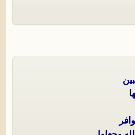
بين
ا
وافر
له وجعلها