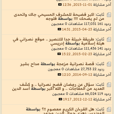
آخر مشاركة
01-11-2015, 12:36
ثابت:
اكبر فضيحة للمشرف المسيحي جـاك واتحدى
من لم يضحك !!!!
بواسطة
فلوجه
ردود 161
117,031 مشاهدات
0 معجبون
آخر مشاركة
23-04-2015, 14:31
ثابت:
طريقة خبيثة جدا للتنصير .. موقع نصراني في
هيئة إسلامية
بواسطة
إدريسي
ردود 141
111,436 مشاهدات
0 معجبون
آخر مشاركة
23-02-2015, 15:22
ثابت:
قصة نصرانية مزعجة
بواسطة
مداح بشير
ردود 22
27,753 مشاهدات
0 معجبون
آخر مشاركة
12-09-2014, 12:10
ثابت:
سؤال عن رمضان فضح نصرانيا .. و كشَف
العديد من المفاجآت .. و الله أكبر
بواسطة
أسد الدين
ردود 119
66,024 مشاهدات
0 معجبون
آخر مشاركة
12-12-2012, 19:17
ثابت:
هل القرءان الكريم معصوم !!؟
بواسطة
المهندس زهدي جمال الدين محمد