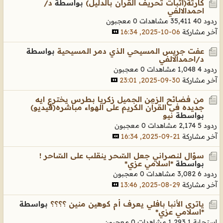
كارثة(اثبات تحريف القران بالدليل)
بواسطة
د/
احمدالالفي
ردود 40
35,411 مشاهدات
0 معجبون
آخر مشاركة
06-10-2025, 16:34
عفت جريس المسيحي الذي دمر المسيحية
بواسطة
د/احمدالالفي
ردود 4
1,048 مشاهدات
0 معجبون
آخر مشاركة
30-09-2025, 23:01
من فضائح الزمن الجميل زكريا بطرس يخترع ايه
جديده فى القرآن الكريم على الهواء مباشره(فيديو)
بواسطة
نيو
ردود 5
2,174 مشاهدات
0 معجبون
آخر مشاركة
21-09-2025, 16:34
سؤال لنصراني جعل السّحر ينقلب على السّاحر !
بواسطة
*اسلامي عزي*
ردود 6
3,082 مشاهدات
0 معجبون
آخر مشاركة
29-08-2025, 13:46
ياترى الأنبا بافلي يعرف أم كوهين منين ؟؟؟؟
بواسطة
*اسلامي عزي*
استجابة 1
1,293 مشاهدات
0 معجبون