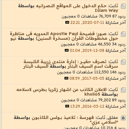
ثابت:
حكم الدخول على المواقع النصرانيه
بواسطة
Islam Way
ردود 87
76,709 مشاهدات
0 معجبون
آخر مشاركة
11-07-2020, 22:21
ثابت:
صور: فضيحة Apostle Paul المدويه فى مناظرة
حول مخطوطات القرآن (مسخرة السنين)
بواسطة
نيو
ردود 34
46,550 مشاهدات
0 معجبون
آخر مشاركة
08-12-2019, 01:04
ثابت:
تصرف حقيــــر : إدارة منتدى زريبة الكنيسة
سرقت اسم السيف البتار
بواسطة
السيف البتار
ردود 146
112,550 مشاهدات
0 معجبون
آخر مشاركة
05-05-2017, 08:59
ثابت:
الاعلان الكاذب عن اشهار زكريا بطرس لاسلامه
بواسطة
kholio5
ردود 89
79,202 مشاهدات
0 معجبون
آخر مشاركة
12-03-2016, 13:29
مغلق, ثابت:
فهرسة : تلاميذ بــولس الكاذبون
بواسطة
*اسلامي عزي*
ردود 4
10,216 مشاهدات
0 معجبون