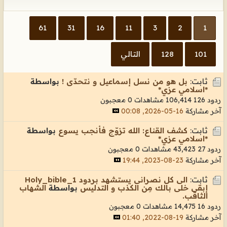
61
31
16
11
3
2
1
101
128
التالي
ثابت:
بل هو من نسل إسماعيل و نتحدّى !
بواسطة
*اسلامي عزي*
ردود 126
106,414 مشاهدات
0 معجبون
آخر مشاركة
16-05-2026, 00:08
ثابت:
كشف القناع: الله تزوّج فأنجب يسوع
بواسطة
*اسلامي عزي*
ردود 27
43,423 مشاهدات
0 معجبون
آخر مشاركة
23-08-2023, 19:44
ثابت:
الى كل نصرانى يستشهد بردود Holy_bible_1
إبقى خلى بالك مِن الكذب و التدليس
بواسطة
الشهاب
الثاقب.
ردود 16
14,475 مشاهدات
0 معجبون
آخر مشاركة
19-08-2022, 01:40