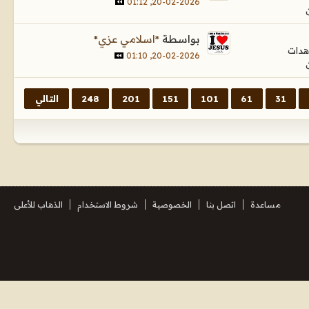
20-02-2026, 01:12
بواسطة
*اسلامي عزي*
20-02-2026, 01:10
31
61
101
151
201
248
التالي
مساعدة
اتصل بنا
الخصوصية
شروط الاستخدام
الذهاب للأعلى