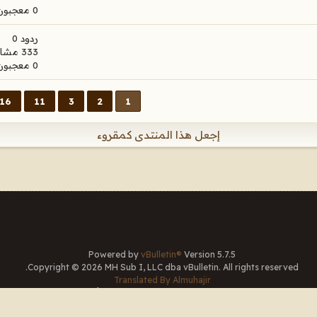
0 معجبون
ردود 0
333 مشاهدات
0 معجبون
16
11
3
2
1
إجعل هذا المنتدى كمقروء
Powered by
vBulletin®
Version 5.7.5
Copyright © 2026 MH Sub I, LLC dba vBulletin. All rights reserved.
Translated By Almuhajir
جميع الأوقات بتوقيت جرينتش+3. هذه الصفحة أنشئت 14:10.