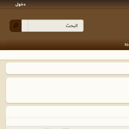
دخول
N