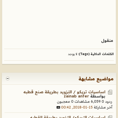
منقول
الكلمات الدلالية (Tags):
لا يوجد
مواضيع مشابهة
اساسيات تريكو / التزويد بطريقة صنع قطبه
بواسطة
zainab anter
ردود 0
6,059 مشاهدات
0 معجبون
آخر مشاركة
15-01-2018, 00:42
اساسيات التريكو/ التزويد بطريقة القطبه