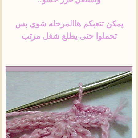
يمكن تتعبكم هاالمرحله شوي بس
تحملوا حتى يطلع شغل مرتب