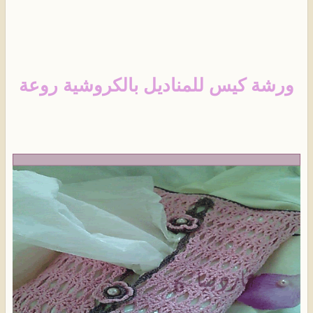
ورشة كيس للمناديل بالكروشية روعة