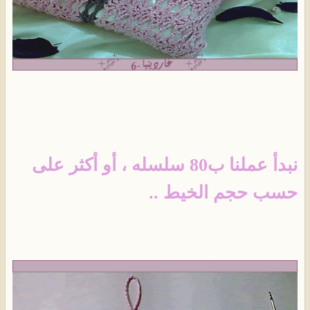
نبدأ عملنا ب80 سلسله ، أو أكثر على
حسب حجم الخيط ..