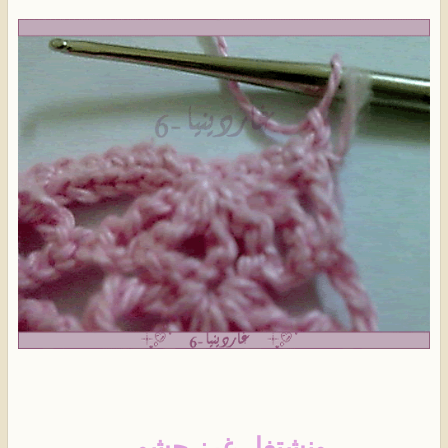
ونشتغل غرز حشو..