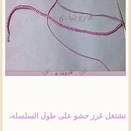
نشتغل غرز حشو على طول السلسله،