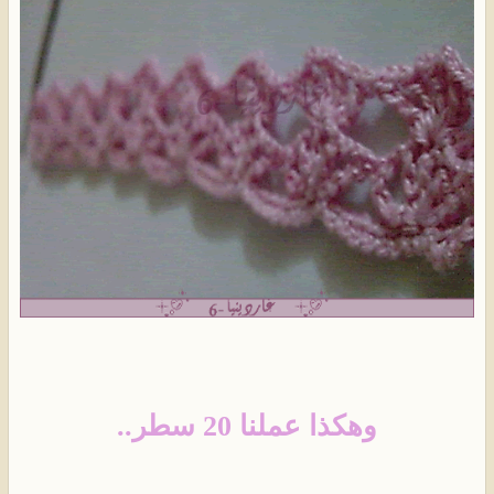
وهكذا عملنا 20 سطر..