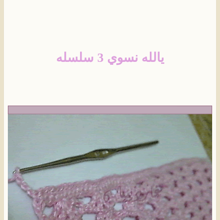
يالله نسوي 3 سلسله