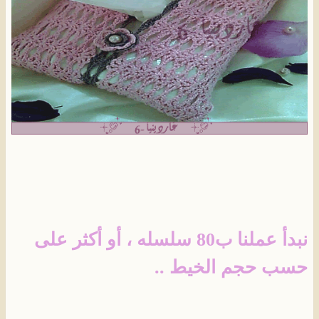
نبدأ عملنا ب80 سلسله ، أو أكثر على
حسب حجم الخيط ..