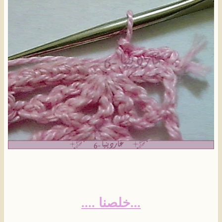
...خلصنا ....