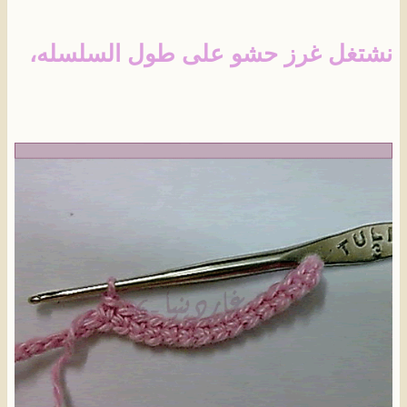
نشتغل غرز حشو على طول السلسله،