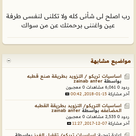
رب اصلح لى شاْنى كله ولا تكلنى لنفسى طرفة
عين واغننى برحمتك عن من سواك
مواضيع مشابهة
اساسيات تريكو / التزويد بطريقة صنع قطبه
بواسطة
zainab anter
ردود 0
6,061 مشاهدات
0 معجبون
آخر مشاركة
15-01-2018, 00:42
اساسيات التريكو/ التزويد بطريقة القطبه
المضاعفه
بواسطة
zainab anter
ردود 0
2,535 مشاهدات
0 معجبون
آخر مشاركة
07-12-2017, 11:27
إعادة توجية:
اساسيات تريكو/ تقفيل الغرز
بواسطة