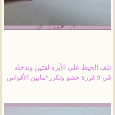
نلف الخيط على الأبره لفتين وندخله
في 9 غرزة حشو ونكرر*مابين الأقواس