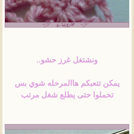
ونشتغل غرز حشو..
يمكن تتعبكم هاالمرحله شوي بس
تحملوا حتى يطلع شغل مرتب