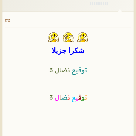
#2
شكرا جزيلا
توقيع
نضال 3
ت
و
ق
ي
ع
ن
ض
ا
ل
3