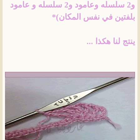
و2 سلسله وعامود و2 سلسله و عامود
بلفتين في نفس المكان)*
ينتج لنا هكذا ...