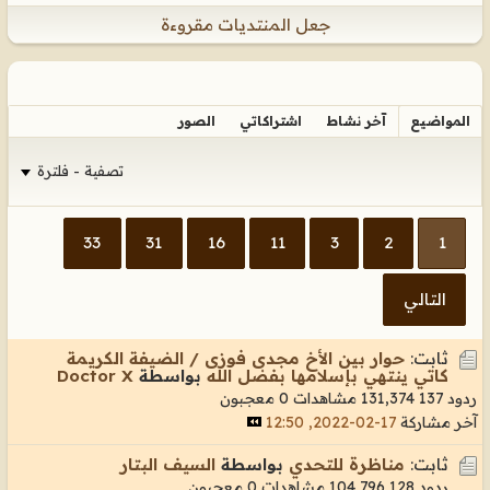
جعل المنتديات مقروءة
المواضيع
آخر نشاط
اشتراكاتي
الصور
تصفية - فلترة
33
31
16
11
3
2
1
التالي
ثابت:
حوار بين الأخ مجدى فوزى / الضيفة الكريمة
كاتي ينتهي بإسلامها بفضل الله
بواسطة
Doctor X
ردود 137
131,374 مشاهدات
0 معجبون
آخر مشاركة
17-02-2022, 12:50
ثابت:
مناظرة للتحدي
بواسطة
السيف البتار
ردود 128
104,796 مشاهدات
0 معجبون