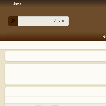
دخول
N