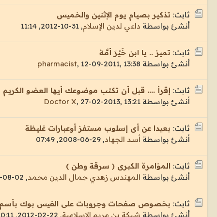
ثابت:
تذكير بصيام يوم الإثنين والخميس
أنشئ بواسطة
داعي لدين الإسلام
,
31-10-2012, 11:14
ثابت:
تميز .. يا ابن خَيْرَ أمَّـة
أنشئ بواسطة
12-09-2011, 13:38
,
pharmacist
ثابت:
إقرأ .... قبل أن تكتب موضوعك أيها العضو الكريم
أنشئ بواسطة
27-02-2013, 13:21
,
Doctor X
ثابت:
بعيدا عن أى إسلوب مستفز أوعبارات غليظة
أنشئ بواسطة
أسد الجهاد
,
29-06-2008, 07:49
ثابت:
المؤامرة الكبرى ( سرقة وطن )
أنشئ بواسطة
المهندس زهدي جمال الدين محمد
,
02-08-2010, 08:59
ثابت:
بخصوص صفحات وجروبات على الفيس بوك بأسم ا
أنشئ بواسطة
شبكة بن مريم الإسلامية
,
22-02-2012, 10:11