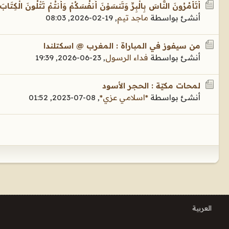
أَتَأْمُرُونَ النَّاسَ بِالْبِرِّ وَتَنسَوْنَ أَنفُسَكُمْ وَأَنتُمْ تَتْلُونَ الْكِتَابَ أَفَلَا تَع
أنشئ بواسطة
ماجد تيم
,
19-02-2026, 08:03
من سيفوز في المباراة : المغرب @ اسكتلندا
أنشئ بواسطة
فداء الرسول
,
23-06-2026, 19:39
لمحات مكيّة : الحجر الأسود
أنشئ بواسطة
*اسلامي عزي*
,
08-07-2023, 01:52
العربية