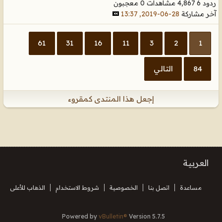
ردود 6
4,867 مشاهدات
0 معجبون
آخر مشاركة
28-06-2019, 13:37
61
31
16
11
3
2
1
84
التالي
إجعل هذا المنتدى كمقروء
العربية
مساعدة
اتصل بنا
الخصوصية
شروط الاستخدام
الذهاب للأعلى
Powered by
vBulletin®
Version 5.7.5