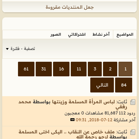
جعل المنتديات مقروءة
المواضيع
آخر نشاط
اشتراكاتي
الصور
تصفية - فلترة
61
31
16
11
3
2
1
84
التالي
ثابت:
لباس المرأة المسلمة وزينتها
بواسطة
محمد
رفقي
ردود 112
81,687 مشاهدات
0 معجبون
آخر مشاركة
12-07-2018, 09:31
ثابت:
ملف خاص عن النقاب .. اليكى اختى المسلمة
بواسطة
ارجو رحمة الله