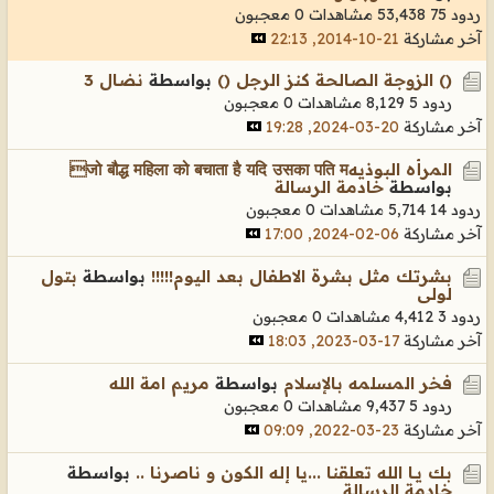
ردود 75
53,438 مشاهدات
0 معجبون
آخر مشاركة
21-10-2014, 22:13
() الزوجة الصالحة كنز الرجل ()
بواسطة
نضال 3
ردود 5
8,129 مشاهدات
0 معجبون
آخر مشاركة
20-03-2024, 19:28
المرأه البوذيهजो बौद्ध महिला को बचाता है यदि उसका पति म
بواسطة
خادمة الرسالة
ردود 14
5,714 مشاهدات
0 معجبون
آخر مشاركة
06-02-2024, 17:00
بشرتك مثل بشرة الاطفال بعد اليوم!!!!!
بواسطة
بتول
لولى
ردود 3
4,412 مشاهدات
0 معجبون
آخر مشاركة
17-03-2023, 18:03
فخر المسلمه بالإسلام
بواسطة
مريم امة الله
ردود 5
9,437 مشاهدات
0 معجبون
آخر مشاركة
23-03-2022, 09:09
بك يــا الله تعلقنا ...يا إله الكون و ناصرنا ..
بواسطة
خادمة الرسالة