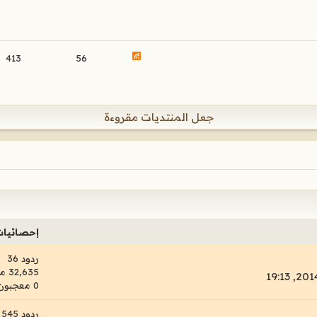
413
56
جعل المنتديات مقروءة
إحصائيا
ردود 36
32,635 مشاهدات
0 معجبون
ردود 545