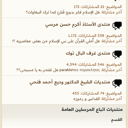
المواضيع: 22 المشاركات: 172
آخر مشاركة:
هل الإسلام فكر بدويّ قَبَليّ كما تردّد الببغاوات؟
منتدى الأستاذ أكرم حسن مرسي
المواضيع: 538 المشاركات: 1,172
آخر مشاركة:
هل أُملي القرآن على نبي الإسلام من بعض معاصريه ؟!
منتدى غرف البال توك
المواضيع: 546 المشاركات: 4,394
آخر مشاركة:
parakletos παρακλητος هل تفتحر به يا مسيحى؟؟
منتديات الشيخ الدكتور وديع أحمد فتحي
المواضيع: 74 المشاركات: 455
آخر مشاركة:
القداس و رموزه
منتديات اتباع المرسلين العامة
القسم