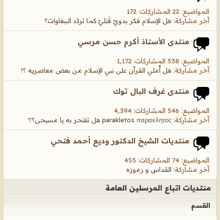
المواضيع: 22 المشاركات: 172
آخر مشاركة:
هل الإسلام فكر بدويّ قَبَليّ كما تردّد الببغاوات؟
منتدى الأستاذ أكرم حسن مرسي
المواضيع: 538 المشاركات: 1,172
آخر مشاركة:
هل أُملي القرآن على نبي الإسلام من بعض معاصريه ؟!
منتدى غرف البال توك
المواضيع: 546 المشاركات: 4,394
آخر مشاركة:
parakletos παρακλητος هل تفتحر به يا مسيحى؟؟
منتديات الشيخ الدكتور وديع أحمد فتحي
المواضيع: 74 المشاركات: 455
آخر مشاركة:
القداس و رموزه
منتديات اتباع المرسلين العامة
القسم