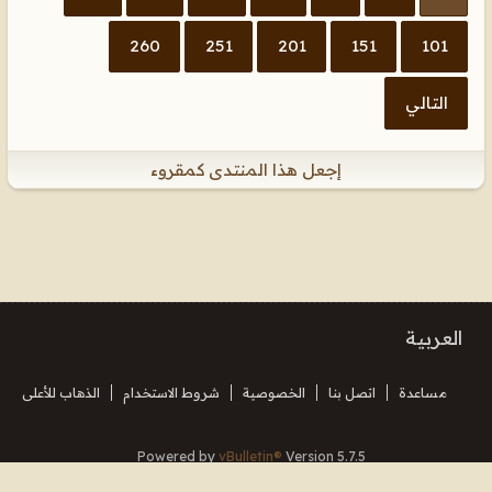
260
251
201
151
101
التالي
إجعل هذا المنتدى كمقروء
العربية
مساعدة
اتصل بنا
الخصوصية
شروط الاستخدام
الذهاب للأعلى
Powered by
vBulletin®
Version 5.7.5
Copyright © 2026 MH Sub I, LLC dba vBulletin. All rights reserved.