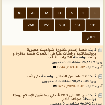
61
31
16
11
3
2
1
260
251
201
151
101
التالي
ثابت:
قصة إسلام دكتورة شولميت مصرية
بروتستانتية دراسات عليا في اللاهوت قصة مؤثرة و
رائعة
بواسطة
الشهاب الثاقب.
ردود 9
23,661 مشاهدات
0 معجبون
آخر مشاركة
02-10-2021, 19:44
ثابت:
59 عاما من الضلال
بواسطة
د/ رائف
ردود 104
98,237 مشاهدات
0 معجبون
آخر مشاركة
01-11-2020, 16:37
ثابت:
من 80 إلى 200 قبطي يعتنقون الإسلام يوميًا
بواسطة
مجاهد قادم
ردود 71
96,092 مشاهدات
0 معجبون