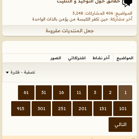
حقائق حول التوحيد و التثليث
المواضيع: 406 المشاركات: 3,248
آخر مشاركة:
حين تكفر الكنيسة من يؤمن بالذات الواحدة
جعل المنتديات مقروءة
المواضيع
آخر نشاط
اشتراكاتي
الصور
تصفية - فلترة
61
31
16
11
3
2
1
915
301
251
201
151
101
التالي