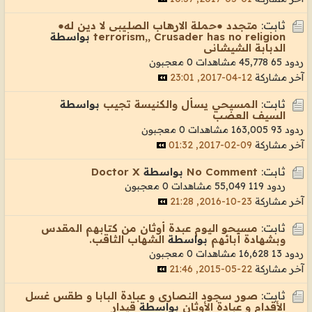
ثابت:
متجدد ●حمـلة الارهـاب الصلـيبى لا ديـن له●
terrorism,, Crusader has no religion
بواسطة
الدبابة الشيشانى
ردود 65
45,778 مشاهدات
0 معجبون
آخر مشاركة
12-04-2017, 23:01
ثابت:
المسيحي يسأل والكنيسة تجيب
بواسطة
السيف العضب
ردود 93
163,005 مشاهدات
0 معجبون
آخر مشاركة
09-02-2017, 01:32
ثابت:
No Comment
بواسطة
Doctor X
ردود 119
55,049 مشاهدات
0 معجبون
آخر مشاركة
23-10-2016, 21:28
ثابت:
مسيحو اليوم عبدة أوثان من كتابهم المقدس
وبشهادة أبائهم
بواسطة
الشهاب الثاقب.
ردود 13
16,628 مشاهدات
0 معجبون
آخر مشاركة
22-05-2015, 21:46
ثابت:
صور سجود النصارى و عبادة البابا و طقس غسل
الأقدام و عبادة الأوثان
بواسطة
قيدار