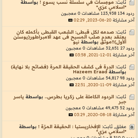
ثابت:
مومِسات في سلسلة نسب يسوع !
بواسطة
*اسلامي عزي*
ردود 134
123,938 مشاهدات
0 معجبون
آخر مشاركة
20-06-2023, 02:29
ثابت:
صدمه لكل قبطى: الشعب القبطى بأكمله كان
يعتقد بعدم صلب المسيح فى عهد الامبراطور(يوستن
الأول)!!موثق
بواسطة
نيو
ردود 27
32,651 مشاهدات
0 معجبون
آخر مشاركة
01-12-2021, 03:58
ثابت:
الدرة فى كشف الحقيقة المرة (فضائح بلا نهاية)
بواسطة
Hazeem Eraad
ردود 98
54,817 مشاهدات
0 معجبون
آخر مشاركة
09-11-2020, 22:51
ثابت:
الردود الكاملة على زكريا بطرس..
بواسطة
ياسر
جبر
ردود 52
49,475 مشاهدات
0 معجبون
آخر مشاركة
18-08-2020, 03:29
مغلق, ثابت:
الإفخاريستيا : الحقيقة المرّة !
بواسطة
*اسلامي عزي*
ردود 0
8,310 مشاهدات
0 معجبون