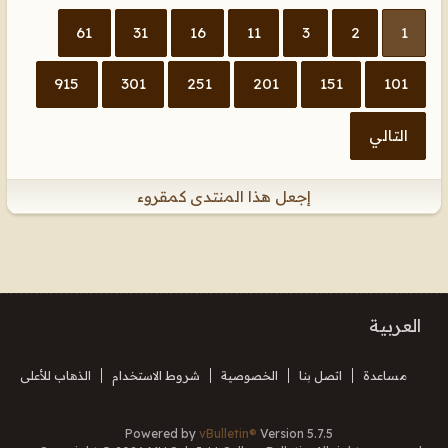
61
31
16
11
3
2
1
915
301
251
201
151
101
التالي
إجعل هذا المنتدى كمقروء
العربية
مساعدة
اتصل بنا
الخصوصية
شروط الاستخدام
الذهاب للأعلى
Powered by
vBulletin®
Version 5.7.5