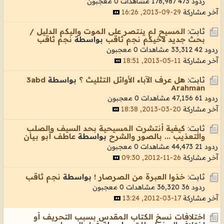
ردود 473
178,987 مشاهدات
0 معجبون
آخر مشاركة
29-09-2013, 16:26
ثابت:
المسيح لم ينتصر على الموت واليكم الدليل /
بحث جديد لاخيكم نجم ثاقب
بواسطة
نجم ثاقب
ردود 42
33,312 مشاهدات
0 معجبون
آخر مشاركة
11-05-2013, 18:51
ثابت:
هل عرف الآباء الأوائل التثليث ؟
بواسطة
3abd
Arahman
ردود 61
47,156 مشاهدات
0 معجبون
آخر مشاركة
20-03-2013, 18:38
ثابت:
كيفية أنتشرت المسيحية بحد السيف والصلب
والتعذيب ... بالصور والشرح
بواسطة
عاطف أبو بيان
ردود 21
44,473 مشاهدات
0 معجبون
آخر مشاركة
26-11-2012, 09:30
ثابت:
خذوا العبرة من الصرصار !
بواسطة
نجم ثاقب
ردود 36
36,320 مشاهدات
0 معجبون
آخر مشاركة
17-03-2012, 13:24
اختلافات نسخ الكتاب المقدس بسبب التحريف أو