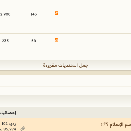
2,900
145
235
58
جعل المنتديات مقروءة
إحصائيا
ردود 102
سم الإسلام ؟؟!!
85,974 مشاهدات