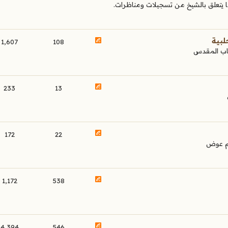
يتعلق بالشيخ من تسجيلات ومناظرات.
لبية
1,607
108
كتاب المقدس
233
13
172
22
يم عوض
1,172
538
4,394
546