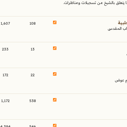
يتعلق بالشيخ من تسجيلات ومناظرات.
لبية
1,607
108
كتاب المقدس
233
13
172
22
يم عوض
1,172
538
4,394
546