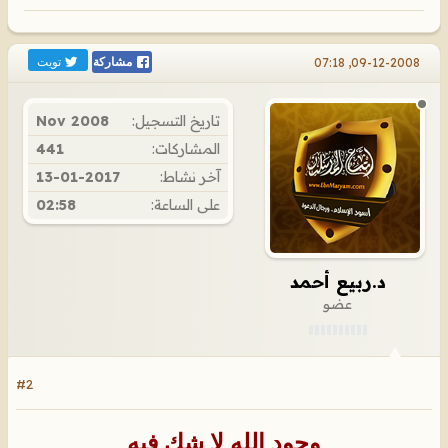
تويت
09-12-2008, 07:18
مشاركة
تاريخ التسجيل:
Nov 2008
المشاركات:
441
آخر نشاط:
13-01-2017
على الساعة:
02:58
د.ربيع أحمد
عضو
#2
وجود الله لا شك فيه