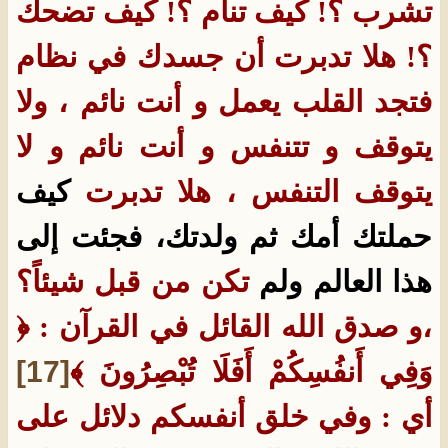
تشرب ؟! كيف تنام ؟! كيف تضحك
؟! هلا تدبرت أن جسدك في نظام
فتجد القلب يعمل و أنت نائم ، ولا
يتوقف و تتنفس و أنت نائم و لا
يتوقف التنفس ، هلا تدبرت
كيف
حملتك أمك ثم ولدتك، فجئت إلى
هذا العالم ولم
تكن من قبل شيئاً؟
،و صدق الله القائل في القرآن : ﴿
وَفِي أَنفُسِكُمْ أَفَلَا تُبْصِرُونَ ﴾
[17]
أي : وفي خلق أنفسكم دلائل على