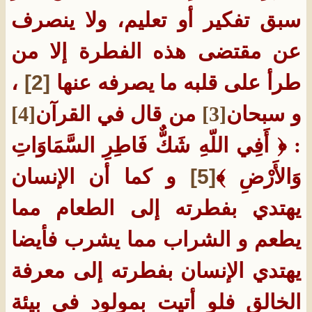
سبق تفكير أو تعليم، ولا ينصرف
عن مقتضى هذه الفطرة إلا من
طرأ على قلبه ما يصرفه عنها
[2]
،
و سبحان
[3]
من قال في القرآن
[4]
: ﴿ أَفِي اللّهِ شَكٌّ فَاطِرِ السَّمَاوَاتِ
وَالأَرْضِ ﴾
[5]
و كما أن الإنسان
يهتدي بفطرته إلى الطعام مما
يطعم و الشراب مما يشرب فأيضا
يهتدي الإنسان بفطرته إلى معرفة
الخالق فلو أتيت بمولود في بيئة