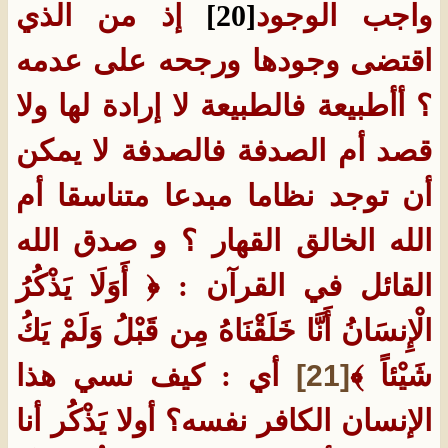
واجب الوجود
[20]
إذ من الذي
اقتضى وجودها ورجحه على عدمه
؟ أأطبيعة فالطبيعة لا إرادة لها ولا
قصد أم الصدفة فالصدفة لا يمكن
أن توجد نظاما مبدعا متناسقا أم
الله الخالق القهار ؟ و صدق الله
القائل في القرآن : ﴿ أَوَلَا يَذْكُرُ
الْإِنسَانُ أَنَّا خَلَقْنَاهُ مِن قَبْلُ وَلَمْ يَكُ
شَيْئاً ﴾
[21]
أي : كيف نسي هذا
الإنسان الكافر نفسه؟ أولا يَذْكُر أنا