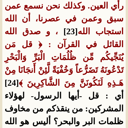
رأي العين‏.‏ وكذلك نحن نسمع عمن
سبق وعمن في عصرنا، أن الله
استجاب الله
[23]
‏ ، و صدق الله
القائل في القرآن : ﴿ قل مَن
يُنَجِّيكُم مِّن ظُلُمَاتِ الْبَرِّ وَالْبَحْرِ
تَدْعُونَهُ تَضَرُّعاً وَخُفْيَةً لَّئِنْ أَنجَانَا مِنْ
هَـذِهِ لَنَكُونَنَّ مِنَ الشَّاكِرِينَ ﴾
[24]
أي : قل -أيها الرسول- لهؤلاء
المشركين: من ينقذكم من مخاوف
ظلمات البر والبحر؟ أليس هو الله