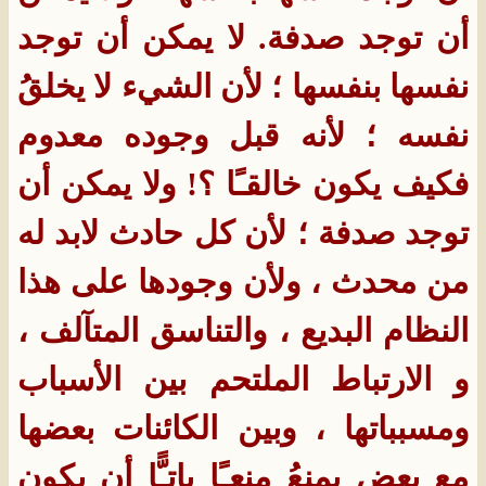
أن توجد صدفة. لا يمكن أن توجد
نفسها بنفسها ؛ لأن الشيء لا يخلقُ
نفسه ؛ لأنه قبل وجوده معدوم
فكيف يكون خالقـًا ؟! ولا يمكن أن
توجد صدفة ؛ لأن كل حادث لابد له
من محدث ، ولأن وجودها على هذا
النظام البديع ، والتناسق المتآلف ،
و الارتباط الملتحم بين الأسباب
ومسبباتها ، وبين الكائنات بعضها
مع بعض يمنعُ منعـًا باتـًّا أن يكون