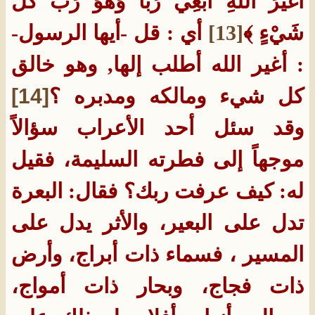
أَغَيْرَ اللّهِ أَبْغِي رَبّاً وَهُوَ رَبُّ كُلِّ
شَيْءٍ ﴾
[13]
أي : قل -أيها الرسول-
: أغير الله أطلب إلها, وهو خالق
كل شيء ومالكه ومدبره ؟
[14]
وقد سئل أحد الأعراب سؤالاً
موجهاً إلى فطرته السليمة، فقيل
له: كيف عرفت ربك؟ فقال: البعرة
تدل على البعير، والأثر يدل على
المسير ، فسماء ذات أبراج، وأرض
ذات فجاج، وبحار ذات أمواج،