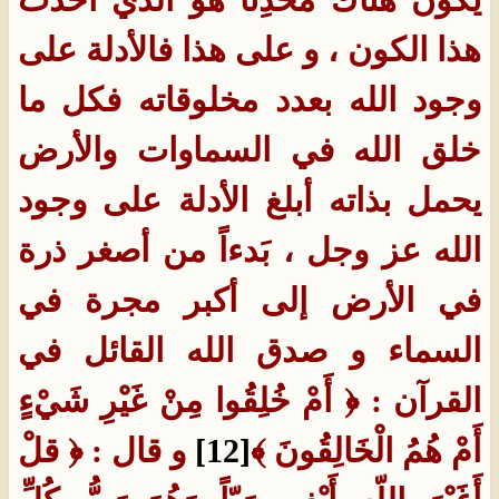
هذا الكون ، و على هذا فالأدلة على
وجود الله بعدد مخلوقاته فكل ما
خلق الله في السماوات والأرض
يحمل
بذاته أبلغ الأدلة على وجود
الله عز وجل ، بَدءاً من أصغر ذرة
في الأرض إلى أكبر
مجرة في
السماء
و صدق الله القائل في
القرآن : ﴿ أَمْ خُلِقُوا مِنْ غَيْرِ شَيْءٍ
أَمْ هُمُ الْخَالِقُونَ ﴾
[12]
و قال : ﴿ قلْ