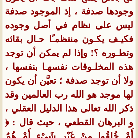
وجودها صدفة ، إذ الموجود صدفة
ليس على نظام في أصل وجوده
فكيـف يكـون منتظمـًا حـال بقائه
وتطـوره ؟! وإذا لم يمكن أن توجد
هذه المخلـوقات نفسهـا بنفسها ،
ولا أن توجد صدفة ؛ تعيَّن أن يكون
لها موجد هو الله رب العالمين وقد
ذكر الله تعالى هذا الدليل العقلي ،
و البرهان القطعي ، حيث قال : ﴿
أَمْ خُلِقُوا مِنْ غَيْرِ شَيْءٍ أَمْ هُمُ