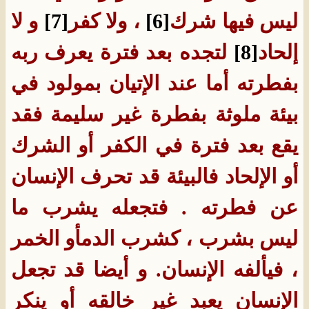
ليس فيها شرك
[6]
، ولا كفر
[7]
و لا
إلحاد
[8]
لتجده بعد فترة يعرف ربه
بفطرته أما عند الإتيان بمولود في
بيئة ملوثة بفطرة غير سليمة فقد
يقع بعد فترة في الكفر أو الشرك
أو الإلحاد فالبيئة قد تحرف الإنسان
عن فطرته . فتجعله يشرب ما
ليس بشرب ، كشرب الدم
أو الخمر
، فيألفه الإنسان
.
و أيضا قد تجعل
الإنسان يعبد غير خالقه أو ينكر