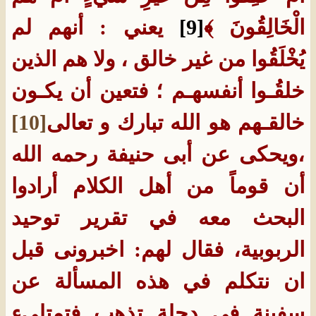
الْخَالِقُونَ ﴾
[9]
يعني : أنهم لم
يُخْلَقُوا من غير خالق ، ولا هم الذين
خلقُـوا أنفسهـم ؛ فتعين أن يكـون
خالقـهم هو الله تبارك و تعالى
[10]
،ويحكى عن أبى حنيفة رحمه الله
أن قوماً من أهل الكلام أرادوا
البحث معه في تقرير توحيد
الربوبية، فقال لهم: اخبرونى قبل
ان نتكلم في هذه المسألة عن
سفينة في دجلة تذهب فتمتلىء