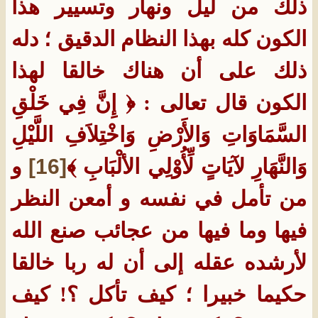
ذلك من ليل ونهار وتسيير هذا
الكون كله بهذا النظام الدقيق ؛ دله
ذلك على أن هناك خالقا لهذا
الكون قال تعالى : ﴿ إِنَّ فِي خَلْقِ
السَّمَاوَاتِ وَالأَرْضِ وَاخْتِلاَفِ اللَّيْلِ
وَالنَّهَارِ لآيَاتٍ لِّأُوْلِي الألْبَابِ ﴾
[16]
و
من تأمل في نفسه و أمعن النظر
فيها وما فيها من عجائب صنع الله
لأرشده عقله إلى أن له ربا خالقا
حكيما خبيرا ؛ كيف تأكل ؟! كيف