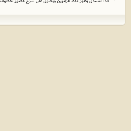
هذا المنتدى يظهر فقط للزائرين ويحتوى على شرح مصور لخطوات ا