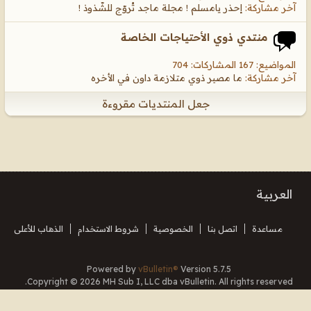
آخر مشاركة:
إحذر يامسلم ! مجلة ماجد تُروّج للشّذوذ !
منتدي ذوي الأحتياجات الخاصة
المواضيع: 167 المشاركات: 704
آخر مشاركة:
ما مصير ذوي متلازمة داون في الأخره
جعل المنتديات مقروءة
العربية
مساعدة
اتصل بنا
الخصوصية
شروط الاستخدام
الذهاب للأعلى
Powered by
vBulletin®
Version 5.7.5
Copyright © 2026 MH Sub I, LLC dba vBulletin. All rights reserved.
Translated By Almuhajir
جميع الأوقات بتوقيت جرينتش+3. هذه الصفحة أنشئت 18:58.