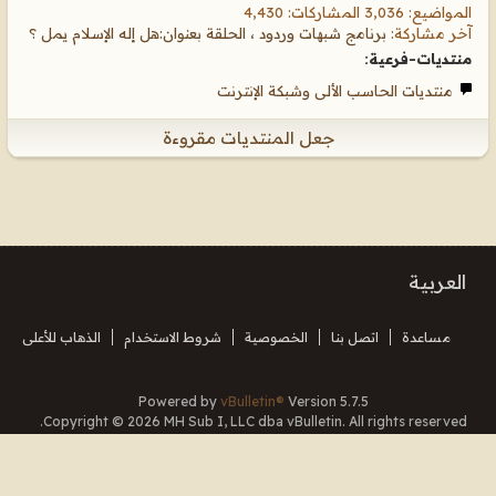
المواضيع: 3,036 المشاركات: 4,430
آخر مشاركة:
برنامج شبهات وردود ، الحلقة بعنوان:هل إله الإسلام يمل ؟
منتديات-فرعية:
منتديات الحاسب الألى وشبكة الإنترنت
جعل المنتديات مقروءة
العربية
مساعدة
اتصل بنا
الخصوصية
شروط الاستخدام
الذهاب للأعلى
Powered by
vBulletin®
Version 5.7.5
Copyright © 2026 MH Sub I, LLC dba vBulletin. All rights reserved.
Translated By Almuhajir
جميع الأوقات بتوقيت جرينتش+3. هذه الصفحة أنشئت 22:46.