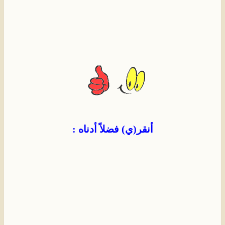
أنقر(ي) فضلاً أدناه :