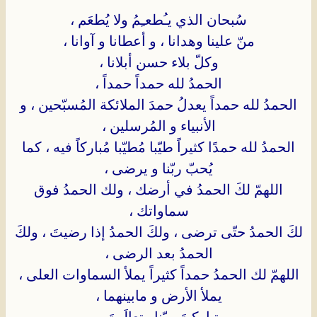
سُبحان الذي يـُطعـِمُ ولا يُطعَم ،
منّ علينا وهدانا ، و أعطانا و آوانا ،
وكلّ بلاء حسن أبلانا ،
الحمدُ لله حمداً حمداً ،
الحمدُ لله حمداً يعدلُ حمدَ الملائكة المُسبّحين ، و
الأنبياء و المُرسلين ،
الحمدُ لله حمدًا كثيراً طيّبا مُطيّبا مُباركاً فيه ، كما
يُحبّ ربّنا و يرضى ،
اللهمّ لكَ الحمدُ في أرضك ، ولك الحمدُ فوق
سماواتك ،
لكَ الحمدُ حتّى ترضى ، ولكَ الحمدُ إذا رضيتَ ، ولكَ
الحمدُ بعد الرضى ،
اللهمّ لك الحمدُ حمداً كثيراً يملأ السماوات العلى ،
يملأ الأرض و مابينهما ،