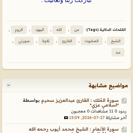
تباركتَ ربّنا وتعالَيتَ .
الكلمات الدلالية (Tags):
من
,
الله
,
اليهود
,
الروم
,
الشيخ
,
العنكبوت
,
القارئ
,
تلاوة
,
صورتي
,
عبد
مواضيع مشابهة
سورة المُلك : القارئ عبدالعزيز سحيم
بواسطة
*اسلامي عزي*
ردود 0
11 مشاهدات
0 معجبون
آخر مشاركة
27-07-2026, 15:09
سورة الأنعام : الشيخ محمد أيوب رحمه الله