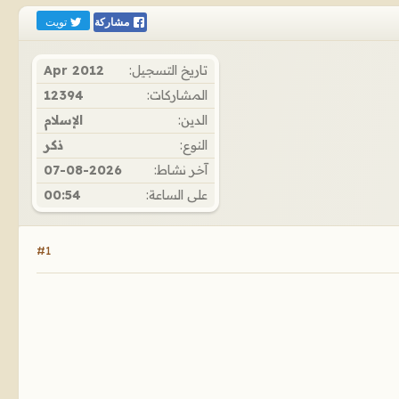
تويت
مشاركة
تاريخ التسجيل:
Apr 2012
المشاركات:
12394
الدين:
الإسلام
النوع:
ذكر
آخر نشاط:
07-08-2026
على الساعة:
00:54
#1