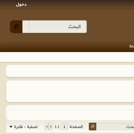
دخول
N
تصفية - فلترة
الصفحة
لـ
1