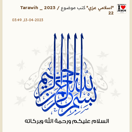
كتب موضوع
Tarawih _ 2023 /
*اسلامي عزي*
22
13-04-2023, 03:49