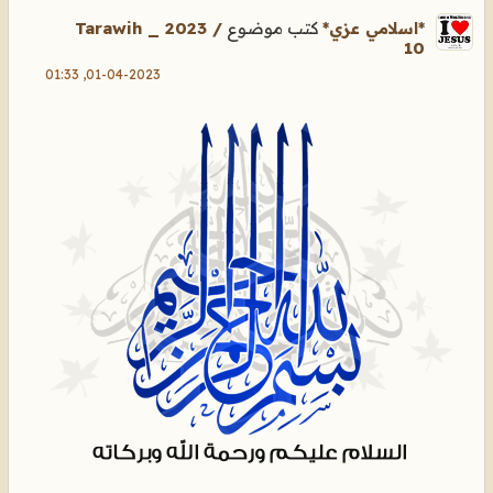
كتب موضوع
Tarawih _ 2023 /
*اسلامي عزي*
10
01-04-2023, 01:33