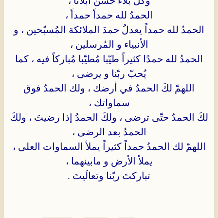
وكلّ بلاء حسن أبلانا ،
الحمدُ لله حمداً حمداً ،
الحمدُ لله حمداً يعدلُ حمدَ الملائكة المُسبّحين ، و
الأنبياء و المُرسلين ،
الحمدُ لله حمدًا كثيراً طيّبا مُطيّبا مُباركاً فيه ، كما
يُحبّ ربّنا و يرضى ،
اللهمّ لكَ الحمدُ في أرضك ، ولك الحمدُ فوق
سماواتك ،
لكَ الحمدُ حتّى ترضى ، ولكَ الحمدُ إذا رضيتَ ، ولكَ
الحمدُ بعد الرضى ،
اللهمّ لك الحمدُ حمداً كثيراً يملأ السماوات العلى ،
يملأ الأرض و مابينهما ،
تباركتَ ربّنا وتعالَيتَ .