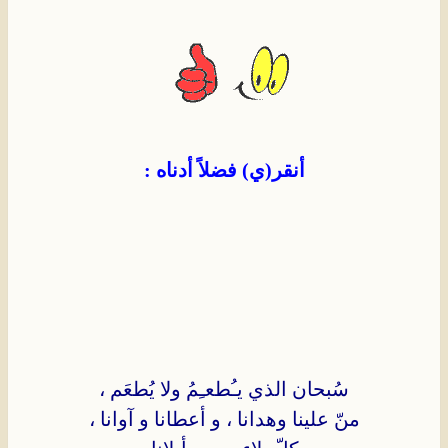
أنقر(ي) فضلاً أدناه :
سُبحان الذي يـُطعـِمُ ولا يُطعَم ،
منّ علينا وهدانا ، و أعطانا و آوانا ،