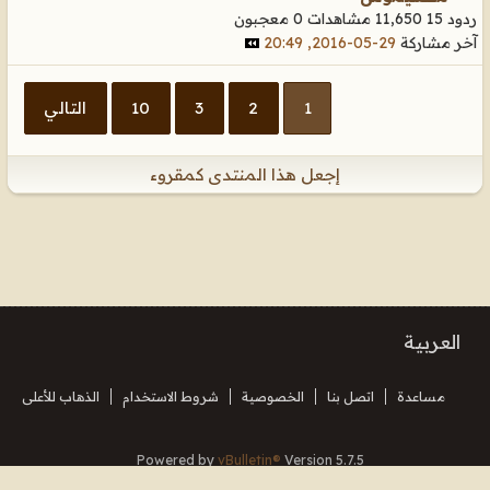
ردود 15
11,650 مشاهدات
0 معجبون
آخر مشاركة
29-05-2016, 20:49
1
2
3
10
التالي
إجعل هذا المنتدى كمقروء
العربية
مساعدة
اتصل بنا
الخصوصية
شروط الاستخدام
الذهاب للأعلى
Powered by
vBulletin®
Version 5.7.5
Copyright © 2026 MH Sub I, LLC dba vBulletin. All rights reserved.