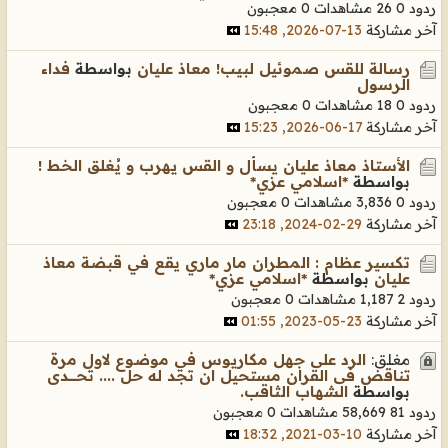
ردود 0
26 مشاهدات
0 معجبون
آخر مشاركة
13-07-2026, 15:48
رسالة للقس صموئيل لبيب! معاذ عليان
بواسطة
فداء
الرسول
ردود 0
18 مشاهدات
0 معجبون
آخر مشاركة
17-06-2026, 15:23
الأستاذ معاذ عليان يسأل و القس يهرب و يُغلق الخط !
بواسطة
*اسلامي عزي*
ردود 0
3,836 مشاهدات
0 معجبون
آخر مشاركة
29-02-2024, 23:18
تكسير عظام : المطران مار ماري يقع في قبضة معاذ
عليان
بواسطة
*اسلامي عزي*
ردود 2
1,187 مشاهدات
0 معجبون
آخر مشاركة
23-05-2023, 01:55
مغلق:
الرد على جهل مكاريوس في موضوع لاول مرة
تناقض فى القران مستحيل ان تجد له حل .... تحـــــــدى
بواسطة
الشهاب الثاقب.
ردود 81
58,669 مشاهدات
0 معجبون
آخر مشاركة
10-03-2021, 18:32