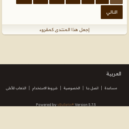
التالي
إجعل هذا المنتدى كمقروء
العربية
مساعدة
اتصل بنا
الخصوصية
شروط الاستخدام
الذهاب للأعلى
Powered by
vBulletin®
Version 5.7.5
Copyright © 2026 MH Sub I, LLC dba vBulletin. All rights reserved.
Translated By Almuhajir
جميع الأوقات بتوقيت جرينتش+3. هذه الصفحة أنشئت 15:51.