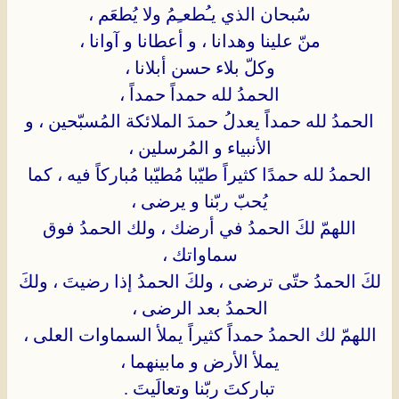
سُبحان الذي يـُطعـِمُ ولا يُطعَم ،
منّ علينا وهدانا ، و أعطانا و آوانا ،
وكلّ بلاء حسن أبلانا ،
الحمدُ لله حمداً حمداً ،
الحمدُ لله حمداً يعدلُ حمدَ الملائكة المُسبّحين ، و
الأنبياء و المُرسلين ،
الحمدُ لله حمدًا كثيراً طيّبا مُطيّبا مُباركاً فيه ، كما
يُحبّ ربّنا و يرضى ،
اللهمّ لكَ الحمدُ في أرضك ، ولك الحمدُ فوق
سماواتك ،
لكَ الحمدُ حتّى ترضى ، ولكَ الحمدُ إذا رضيتَ ، ولكَ
الحمدُ بعد الرضى ،
اللهمّ لك الحمدُ حمداً كثيراً يملأ السماوات العلى ،
يملأ الأرض و مابينهما ،
تباركتَ ربّنا وتعالَيتَ .