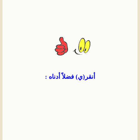
أنقر(ي) فضلاً أدناه :