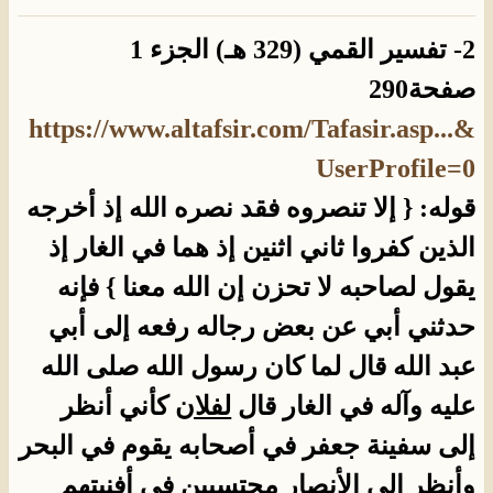
2- تفسير القمي (329 هـ) الجزء 1
صفحة290
https://www.altafsir.com/Tafasir.asp...&
UserProfile=0
قوله: { إلا تنصروه فقد نصره الله إذ أخرجه
الذين كفروا ثاني اثنين إذ هما في الغار إذ
يقول لصاحبه لا تحزن إن الله معنا } فإنه
حدثني أبي عن بعض رجاله رفعه إلى أبي
عبد الله قال لما كان رسول الله صلى الله
عليه وآله في الغار قال
لفلان
كأني أنظر
إلى سفينة جعفر في أصحابه يقوم في البحر
وأنظر إلى الأنصار محتسبين في أفنيتهم