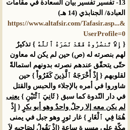
13- تفسير تفسير بيان السعادة في مقامات
العبادة/ الجنابذي (14 هـ)
https://www.altafsir.com/Tafasir.asp...&
UserProfile=0
{ إِلاَّ تَنصُرُوهُ فَقَدْ نَصَرَهُ ٱللَّهُ } تذكيرٌ
لهم بنصرته له (ص) حين لم يكن له معاون
حتّى يتحقّق عندهم نصرته بدونهم استمالةً
لقلوبهم { إِذْ أَخْرَجَهُ ٱلَّذِينَ كَفَرُواْ } حين
شاوروا في أمره بالإجلاء والحبس والقتل
في دار النّدوة كما سبق { ثَانِيَ ٱثْنَيْنِ }
يعنى
لم يكن معه إلا رجلٌ واحدٌ وهو أبو بكرٍ
{ إِذْ
هُمَا فِي ٱلْغَارِ } غار ثورٍ وهو جبل في يمنى
مكّة على مسيرة ساعةٍ {إِذْ يَقُولُ لِصَاحِبِهِ لاَ