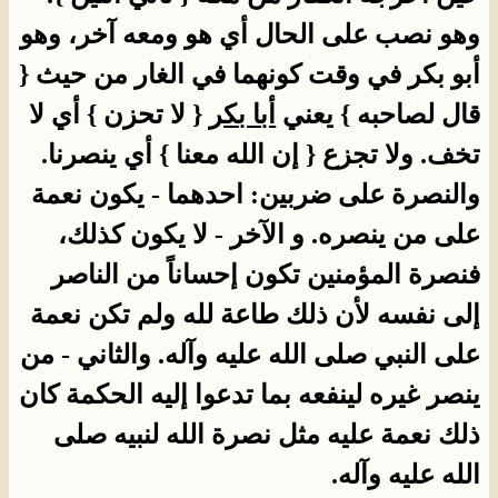
وهو نصب على الحال أي هو ومعه آخر، وهو
أبو بكر في وقت كونهما في الغار من حيث {
قال لصاحبه } يعني
أبا بكر
{ لا تحزن } أي لا
تخف. ولا تجزع { إن الله معنا } أي ينصرنا.
والنصرة على ضربين: احدهما - يكون نعمة
على من ينصره. و الآخر - لا يكون كذلك،
فنصرة المؤمنين تكون إحساناً من الناصر
إلى نفسه لأن ذلك طاعة لله ولم تكن نعمة
على النبي صلى الله عليه وآله. والثاني - من
ينصر غيره لينفعه بما تدعوا إليه الحكمة كان
ذلك نعمة عليه مثل نصرة الله لنبيه صلى
الله عليه وآله.