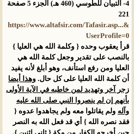
4- التبيان للطوسي (460 هـ) الجزء 5 صفحة
221
https://www.altafsir.com/Tafasir.asp...&
UserProfile=0
قرأ يعقوب وحده { وكلمة الله هي العليا }
بالنصب على تقدير وجعل كلمة الله هي
العليا ومن رفع استأنف، وهو أبلغ لأنه يفيد
أن كلمة الله العليا على كل حال.
وهذا أيضا
زجر آخر وتهديد لمن خاطبه في الآية الأولى
بأنهم إن لم ينصروا النبي صلى الله عليه
وآله
ولم يقاتلوا معه ولم يجاهدوا عدوه {
فقد نصره الله } أي قد فعل الله به النصر
حين أخرجه الكفار من مكة { ثاني اثنين }.