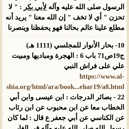
الرسول صلى الله عليه وآله
لأبي بكر
: " لا
تحزن " أي لا تخف " إن الله معنا " يريد أنه
مطلع علينا عالم بحالنا فهو يحفظنا وينصرنا
10- بحار الأنوار للمجلسي (1111 هـ)
ج19ص71 باب 6 : الهجرة ومباديها ومبيت
علي على فراش النبي
https://www.al-
shia.org/html/ara/book...ehar19/a8.html
22 - بصائر الدرجات : ابن عيسى وابن أبي
الخطاب معا عن ابن محبوب عن ابن رئاب
عن الكناسي عن أبي جعفر ع قال : لما كان
رسول الله صلى الله عليه وآله في الغار