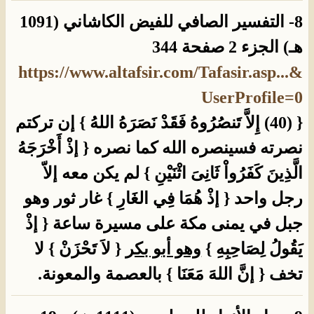
8- التفسير الصافي للفيض الكاشاني (1091
هـ) الجزء 2 صفحة 344
https://www.altafsir.com/Tafasir.asp...&
UserProfile=0
{ (40) إِلاَّ تَنصُرُوهُ فَقَدْ نَصَرَهُ اللهُ } إن تركتم
نصرته فسينصره الله كما نصره { إذْ أَخْرَجَهُ
الَّذِينَ كَفَرُواْ ثَانِىَ اثْنَيْنِ } لم يكن معه إلاّ
رجل واحد { إذْ هُمَا فِي الغَارِ } غار ثور وهو
جبل في يمنى مكة على مسيرة ساعة { إذْ
يَقُولُ لِصَاحِبِهِ }
وهو أبو بكر
{ لاَ تَحْزَنْ } لا
تخف { إنَّ اللهَ مَعَنَا } بالعصمة والمعونة.