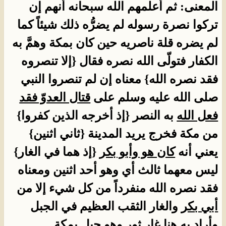
المعنى: ثم أعلمهم الله سبحانه أنهم إن
تركوا نصرة رسوله لم يضرُّه ذلك شيئاً كما
لم يضره قلة ناصريه حين كان بمكة وهمَّ به
الكفار فتولّى الله نصره فقال {إلا تنصروه
فقد نصره الله} معناه إن لم تنصروا النبي
صلى الله عليه وسلم على
قتال العدوّ فقد
فعل الله
به النصر {إذ أخرجه الذين كفروا}
من مكة فخرج يريد المدينة {ثاني اثنين}
يعني أنه
كان هو وأبو بكر
{إذ هما في الغار}
ليس معهما ثالث أي وهو أحد اثنين ومعناه
فقد نصره الله منفرداً من كل شيء إلا من
أبي بكر
والغار الثقب العظيم في الجبل
وأراد به هنا غار ثور وهو جبل بمكة.