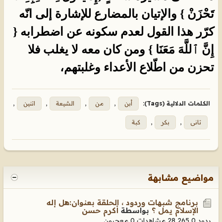
تَحْزَنْ } والإتيان بالمضارع للإشارة إلى انّه
كرّر هذا القول لعدم سكونه عن اضطرابه {
إِنَّ ٱللَّهَ مَعَنَا } ومن كان معه لا يغلب فلا
تحزن من اطّلاع الأعداء وغلبتهم،
الكلمات الدلالية (Tags):
أبن
,
من
,
الشيعة
,
اتنين
,
تانى
,
بكر
,
كبة
مواضيع مشابهة
برنامج شبهات وردود ، الحلقة بعنوان:هل إله
الإسلام يمل ؟
بواسطة
أكرم حسن
ردود 0
28,265 مشاهدات
0 معجبون