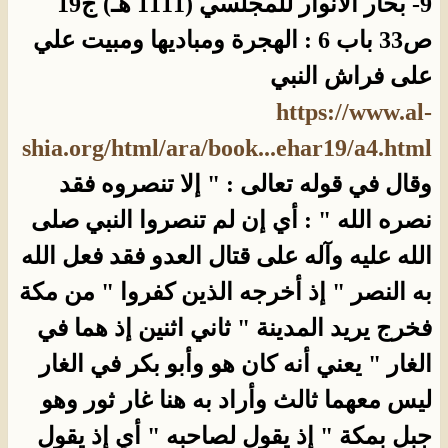
9- بحار الأنوار للمجلسي (1111 هـ) ج19
ص33 باب 6 : الهجرة ومباديها ومبيت علي
على فراش النبي
https://www.al-
shia.org/html/ara/book...ehar19/a4.html
وقال في قوله تعالى : " إلا تنصروه فقد
نصره الله " : أي إن لم تنصروا النبي صلى
الله عليه وآله على قتال العدو فقد فعل الله
به النصر " إذ أخرجه الذين كفروا " من مكة
فخرج يريد المدينة " ثاني اثنين إذ هما في
الغار " يعني أنه كان هو وأبو بكر في الغار
ليس معهما ثالث وأراد به هنا غار ثور وهو
جبل بمكة " إذ يقول لصاحبه " أي إذ يقول