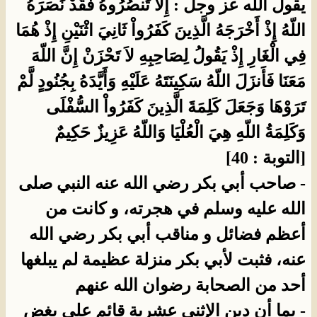
يقول الله عز وجل : إِلاَّ تَنصُرُوهُ فَقَدْ نَصَرَهُ
اللّهُ إِذْ أَخْرَجَهُ الَّذِينَ كَفَرُواْ ثَانِيَ اثْنَيْنِ إِذْ هُمَا
فِي الْغَارِ إِذْ يَقُولُ لِصَاحِبِهِ لاَ تَحْزَنْ إِنَّ اللّهَ
مَعَنَا فَأَنزَلَ اللّهُ سَكِينَتَهُ عَلَيْهِ وَأَيَّدَهُ بِجُنُودٍ لَّمْ
تَرَوْهَا وَجَعَلَ كَلِمَةَ الَّذِينَ كَفَرُواْ السُّفْلَى
وَكَلِمَةُ اللّهِ هِيَ الْعُلْيَا وَاللّهُ عَزِيزٌ حَكِيمٌ
[التوبة : 40]
- صاحب أبي بكر رضي الله عنه النبي صلى
الله عليه وسلم في هجرته، و كانت من
أعظم فضائل و مناقب أبي بكر رضي الله
عنه، فثبت لأبي بكر منزلة عظيمة لم يبلغها
أحد من الصحابة رضوان الله عنهم
- بما أن دين الإثنى عشرية قائم على بغض