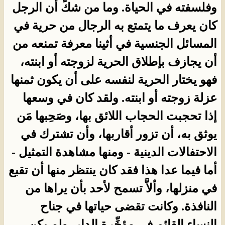
وفلسفته في الحياة. وما من شكٍّ أن الرجل
كان يعرف ما يتمتع به الرجال من حرية في
المسائل الجنسية في أثينا معرفة تمنعه من
أن يجازف بإطلاق الحرية لزوجته أو ابنته،
فهو يختار الحرية لنفسه على أن يكون ثمنها
عزلة زوجته أو ابنته. ولقد كان في وسعها
إذا تحجبت الحجاب اللائق بها، وصَحِبها مَن
يوثق به، أن تزور أقاربها، وأن تشترك في
الاحتفالات الدينية - ومنها مشاهدة التمثيل -
أما فيما عدا هذا فقد كان ينتظر منها أن تقبع
في منزلها، وألاَّ تسمح لأحد بأن يراها من
النافذة. وكانت تقضى حياتها في جناح
النساء القائم في مؤخِّرة الدار، ولم يكن