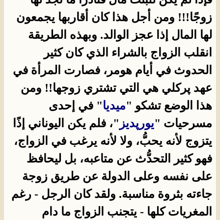
زوجًا!!! ومن أجل هذا كان أقاربها يجمعون
لها المال إذا عجز الوالد. وبهذه الطريقة
انقلب الزواج بالشراء الذي كان كثير
الحدوث في أيام هومر، فصارت المرأة في
عهد پركلي هي التي تشتري زوجها!! ومن
هذا الوضع تشكو "
ميديا
" في إحدى
مسرحيات "
يورپديز
"، فلم يكن اليوناني إذًا
يتزوج لأنه يحبُّ، ولا لأنه يرغب في الزواج،
فهو كثير التحدُّث عن متاعبه، بل ليحافظ
على نفسه وعلى الدولة عن طريق زوجة
جاءته بثروة مناسبة. ولقد كان الرجل - رغم
المغريات كلها - يتجنب الزواج ما دام