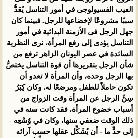
العيب الفسيولوجى في أمور التناسل يُعَدُّ
سببًا مشروعًا لإخضاعها للرجل. فبينما كان
جهل الرجل فى الأزمنة البدائية في أمور
التناسل يؤدى إلى رفع المرأة، نرى النظرية
السائدة في عصر اليونان الزاهر ترفع من
شأن الرجل بتقريرها أن قوة التناسل يختصُّ
بها الرجل وحده، وأن المرأة لا تعدو أن
تكون حاملاً للطفل ومرضعًا له. وكان كِبَرُ
سِنِّ الرجل عن المرأة وقت الزواج من
أسباب خضوع المرأة، فقد كانت سنه في
ذلك الوقت ضعفي سنها، وكان في وُسْعِه -
إلى حدٍّ ما - أن يُشَكِّل عقلها حسب آرائه