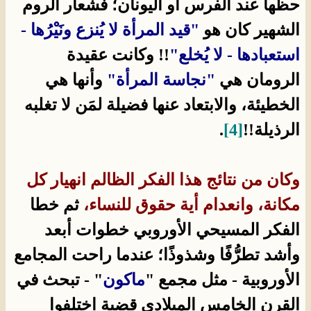
حظها عند الفرس أو اليونان؛ فشعار الروم
الشهير كان هو
"قيد المرأة لا يُنزع ونَيْرُها -
استعبادها - لا يُخلع"
!! وكانت عقيدة
الرومان هي
"نجاسة المرأة"
وأنها هي
الخطيئة، والابتعاد عنها فضيلة لمَن لا تغلبه
الرذيلة!!
[4]
.
وكان من نتائج هذا الفكر الظالم انهيار كل
مكانة، وانعدام أية حقوق للنساء،
ثم خطا
الفكر المسيحي الأوروبي خطوات أبعد
وأشد تطرُّفًا وشذوذًا؛ عندما راحت المجامع
الأوروبية - مثل مجمع "
ماكون
" - تبحث في
القرن الخامس الميلادي قضية اختلفوا