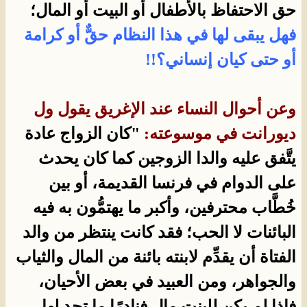
حق الاحتفاظ بالأطفال أو البيت أو المال؛
فهل يبقى لها في هذا النظام حقٌّ أو كرامة
أو حتى كيان إنساني؟!!
وعن أحوال النساء عند الإغريق يقول ول
ديورانت في موسوعته:
"كان الزواج عادة
يتَّفق عليه والدا الزوجين كما كان يحدث
على الدوام في فرنسا القديمة، أو بين
خُطَّاب محترفين، وأكبر ما يهتمُّون به فيه
البائنات لا الحب؛ فقد كانت ينتظر من والد
الفتاة أن يقدِّم لابنته بائنة من المال والثياب
والجواهر، ومن العبيد في بعض الأحيان،
فإذا لم يكن للبنت مال فنادرًا ما تجد لها