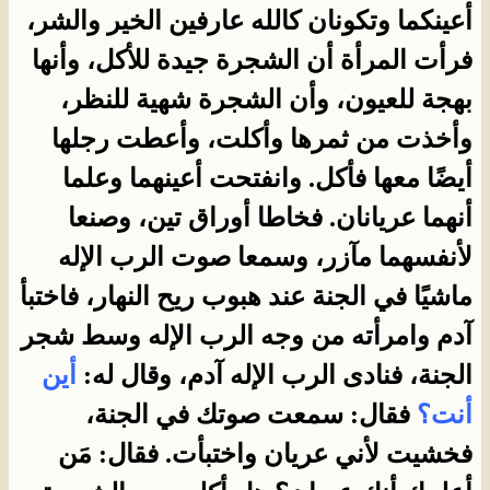
أعينكما وتكونان كالله عارفين الخير والشر،
فرأت المرأة أن الشجرة جيدة للأكل، وأنها
بهجة للعيون، وأن الشجرة شهية للنظر،
وأخذت من ثمرها وأكلت، وأعطت رجلها
أيضًا معها فأكل. وانفتحت أعينهما وعلما
أنهما عريانان. فخاطا أوراق تين، وصنعا
لأنفسهما مآزر، وسمعا صوت الرب الإله
ماشيًا في الجنة عند هبوب ريح النهار، فاختبأ
آدم وامرأته من وجه الرب الإله وسط شجر
الجنة، فنادى الرب الإله آدم، وقال له:
أين
أنت؟
فقال: سمعت صوتك في الجنة،
فخشيت لأني عريان واختبأت. فقال: مَن