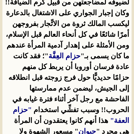
لضيوفه لمضاجعتهن من قبيل كرم الضيافة!!
وكان إجبار الجواري على الاشتغال بالدعارة
ليكسب المالك ثروة من الاتِّجار بفروجهن
أمرًا شائعًا في كل أنحاء العالم قبل الإسلام،
ومن الأمثلة على إهدار آدمية المرأة عندهم
ما كان يسمى بـ"
حزام العِفَّة
"؛ فقد كانت
عادة فرسان أوروبا أن يربط كل منهم
حزامًا حديديًّا حول فرج زوجته قبل انطلاقه
إلى الجيش، ليضمن عدم ممارستها
الفاحشة مع رجل آخر أثناء فترة غيابه في
الحروب!! وسبب تفشِّي استخدام
"حزام
العفة"
هذا أنهم كانوا يعتقدون أن المرأة
هي مجرد "
حيوان
" مسعور الشهوة ولا