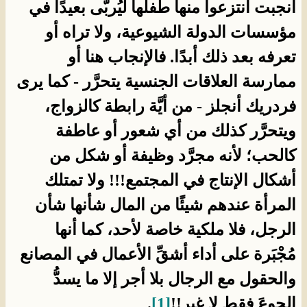
أنجبت انتزعوا منها طفلها ليُربَّى بعيدًا في
مؤسسات الدولة الشيوعية، ولا تراه أو
تعرفه بعد ذلك أبدًا. فالإنجاب هنا أو
ممارسة العلاقات الجنسية يتحرَّر - كما يرى
فردريك أنجلز - من أيَّة رابطة كالزواج،
ويتحرَّر كذلك من أي شعور أو عاطفة
كالحب؛ لأنه مجرَّد وظيفة أو شكل من
أشكال الإنتاج في المجتمع!!! ولا تمتلك
المرأة عندهم شيئًا من المال شأنها شأن
الرجل، فلا ملكية خاصة لأحد، كما أنها
مُجْبَرة على أداء أشقِّ الأعمال في المصانع
والحقول مع الرجال بلا أجر إلا ما يسدُّ
الجوعَ فقط لا غير!!
[1]
.