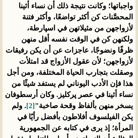
واجباتها؛ وكانت نتيجة ذلك أن نساء أثينا
المحصَّنات كن أكثر تواضعًا، وأكثر فتنة
لأزواجهن من مثيلاتهن في اسپارطة،
ولكنهن كن في الوقت نفسه أقل منهن
ظرفًا ونضوجًا، عاجزات عن أن يكن رفيقات
لأزواجهن؛ لأن عقول الأزواج قد امتلأت
وصقلت بتجارب الحياة المختلفة، ومن أجل
هذا فإن الأدب اليوناني لم يستفد شيئًا من
نساء أثينا في عصر پركليز. وكان أرسطوفان
يسخر منهن بألفاظ وقحة صاخبة"
[2]
. ولم
يكن الفيلسوف أفلاطون بأفضل رأيًا في
المرأة؛ إذ يرى في كتابه عن الجمهورية