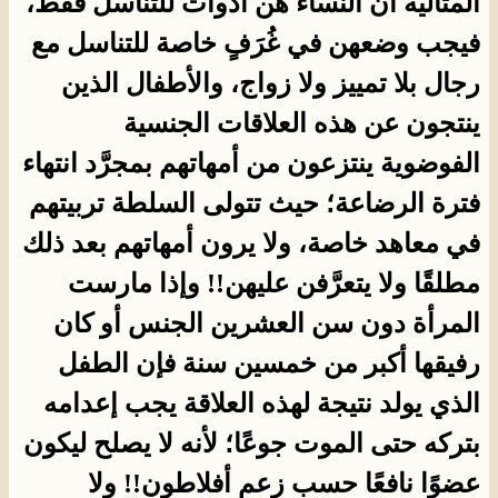
المثالية أن النساء هن أدوات للتناسل فقط،
فيجب وضعهن في غُرَفٍ خاصة للتناسل مع
رجال بلا تمييز ولا زواج، والأطفال الذين
ينتجون عن هذه العلاقات الجنسية
الفوضوية ينتزعون من أمهاتهم بمجرَّد انتهاء
فترة الرضاعة؛ حيث تتولى السلطة تربيتهم
في معاهد خاصة، ولا يرون أمهاتهم بعد ذلك
مطلقًا ولا يتعرَّفن عليهن!! وإذا مارست
المرأة دون سن العشرين الجنس أو كان
رفيقها أكبر من خمسين سنة فإن الطفل
الذي يولد نتيجة لهذه العلاقة يجب إعدامه
بتركه حتى الموت جوعًا؛ لأنه لا يصلح ليكون
عضوًا نافعًا حسب زعم أفلاطون!! ولا