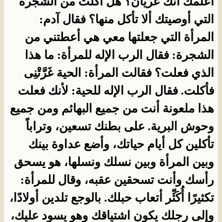
أعلمك أنك عريان؟ هل أكلت من الشجرة
التي أوصيتك ألا تأكل منها؟ فقال آدم:
المرأة التي جعلتها معي هي أعطتني من
الشجرة: فقال الرب الإله للمرأة: ما هذا
الذي فعلت؟ فقالت المرأة: الحية غَرَّتْنِى
فأكلت. فقال الرب الإله للحية: لأنك فعلت
هذا ملعونة أنت من جميع البهائم ومن جميع
وحوش البرية. على بطنك تسعين، وتراباً
تأكلين كل أيام حياتك، وأضع عداوة بينك
وبين المرأة وبين نسلك ونسلها، هو يسحق
رأسك وأنت تسحقين عقبه، وقال للمرأة:
تكثيرًا أُكَثِّر أتعاب حبلك. بالوجع تلدين أولادًا،
وإلى رجلك يكون اشتياقك وهو يسود عليك،