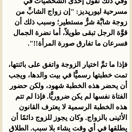
وفي ذلك تقول إحدى الشخصيات في
مسرحية ليورپديز: "إن زواج الشابِّ من
زوجة شابَّة شرٌّ مستطير؛ وسبب ذلك أن
قوَّة الرجل تبقى طويلاً، أما نضرة الجمال
فسرعان ما تفارق صورة المرأة!!".
فإذا ما تمَّ اختيار الزوجة واتفق على بائنتها،
تمت خطبتها رسميًّا في بيت والدها، ويجب
أن يحضر هذه الخطبة شهود، ولكن حضور
الفتاة نفسها لم يكن ضروريًّا. فإذا لم تتم
هذه الخطبة الرسمية لا يعترف القانون
الأثينى بالزواج. وكان يجوز للزوج دائمًا أن
يطلقها في أي وقت يشاء بلا سبب. الطلاق