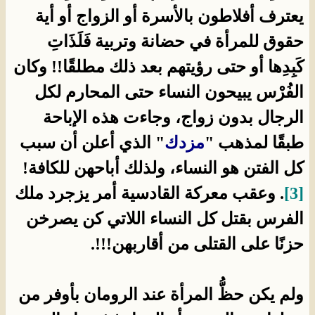
يعترف أفلاطون بالأسرة أو الزواج أو أية
حقوق للمرأة في حضانة وتربية فَلَذَاتِ
كَبِدِها أو حتى رؤيتهم بعد ذلك مطلقًا!! وكان
الفُرْس يبيحون النساء حتى المحارم لكل
الرجال بدون زواج، وجاءت هذه الإباحة
طبقًا لمذهب "
مزدك
" الذي أعلن أن سبب
كل الفتن هو النساء، ولذلك أباحهن للكافة!
[3]
. وعقب معركة القادسية أمر يزجرد ملك
الفرس بقتل كل النساء اللاتي كن يصرخن
حزنًا على القتلى من أقاربهن!!!.
ولم يكن حظُّ المرأة عند الرومان بأوفر من