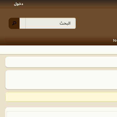
دخول
N