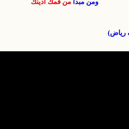
ومن مبدأ
من فمك أدينك
 رياض)