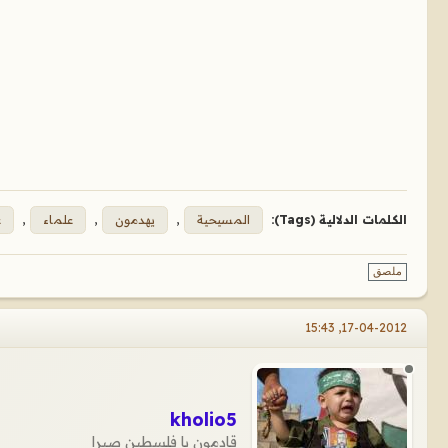
الكلمات الدلالية (Tags):
المسيحية
,
يهدمون
,
علماء
,
ع
ملصق
17-04-2012, 15:43
kholio5
قادمون يا فلسطين صبرا