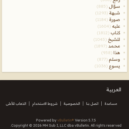
سؤال
(885)
شبهة
(1293)
صورة
(1184)
عليه
(1604)
كتاب
(1812)
للشيخ
(1045)
محمد
(1897)
هذا
(958)
وسلم
(877)
يسوع
(1036)
العربية
مساعدة
اتصل بنا
الخصوصية
شروط الاستخدام
الذهاب للأعلى
Powered by
vBulletin®
Version 5.7.5
Copyright © 2026 MH Sub I, LLC dba vBulletin. All rights reserved.