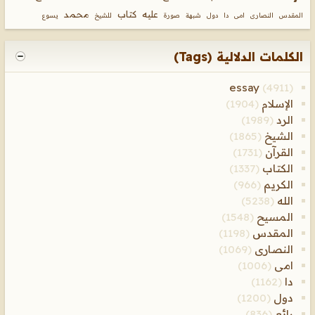
عليه
كتاب
محمد
المقدس
النصارى
امى
دا
دول
شبهة
صورة
للشيخ
يسوع
الكلمات الدلالية (Tags)
essay
(4911)
الإسلام
(1904)
الرد
(1989)
الشيخ
(1865)
القرآن
(1731)
الكتاب
(1337)
الكريم
(966)
الله
(5238)
المسيح
(1548)
المقدس
(1198)
النصارى
(1069)
امى
(1006)
دا
(1162)
دول
(1200)
رائع
(836)