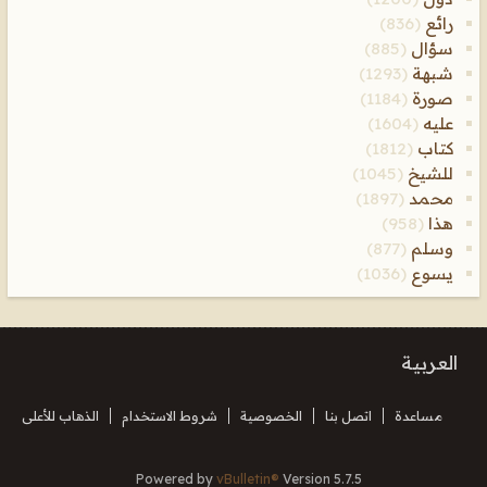
رائع
(836)
سؤال
(885)
شبهة
(1293)
صورة
(1184)
عليه
(1604)
كتاب
(1812)
للشيخ
(1045)
محمد
(1897)
هذا
(958)
وسلم
(877)
يسوع
(1036)
العربية
مساعدة
اتصل بنا
الخصوصية
شروط الاستخدام
الذهاب للأعلى
Powered by
vBulletin®
Version 5.7.5