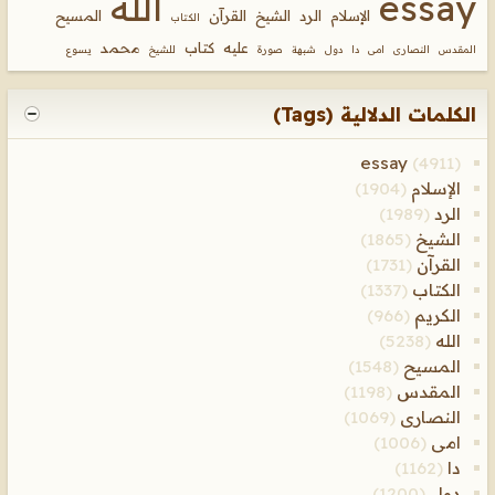
essay
الله
الإسلام
الرد
الشيخ
القرآن
المسيح
الكتاب
عليه
كتاب
محمد
المقدس
النصارى
امى
دا
دول
شبهة
صورة
للشيخ
يسوع
الكلمات الدلالية (Tags)
essay
(4911)
الإسلام
(1904)
الرد
(1989)
الشيخ
(1865)
القرآن
(1731)
الكتاب
(1337)
الكريم
(966)
الله
(5238)
المسيح
(1548)
المقدس
(1198)
النصارى
(1069)
امى
(1006)
دا
(1162)
دول
(1200)