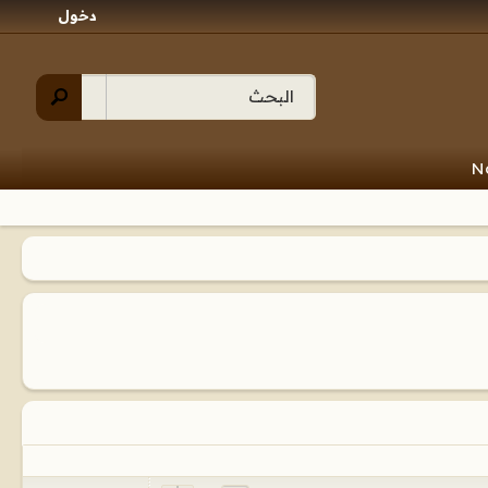
دخول
N