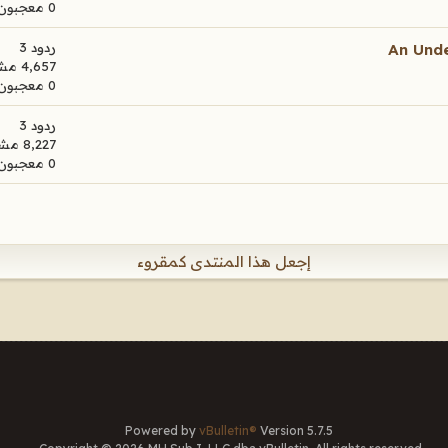
0 معجبون
ردود 3
An Unde
4,657 مشاهدات
0 معجبون
ردود 3
8,227 مشاهدات
0 معجبون
إجعل هذا المنتدى كمقروء
Powered by
vBulletin®
Version 5.7.5