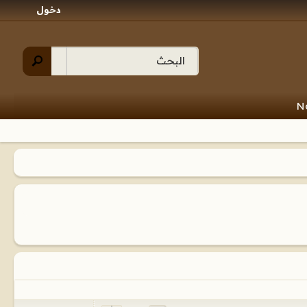
دخول
N