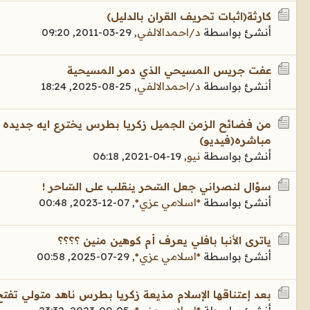
كارثة(اثبات تحريف القران بالدليل)
أنشئ بواسطة
د/احمدالالفي
,
29-03-2011, 09:20
عفت جريس المسيحي الذي دمر المسيحية
أنشئ بواسطة
د/احمدالالفي
,
25-08-2025, 18:24
من فضائح الزمن الجميل زكريا بطرس يخترع ايه جديده فى
مباشره(فيديو)
أنشئ بواسطة
نيو
,
19-04-2021, 06:18
سؤال لنصراني جعل السّحر ينقلب على السّاحر !
أنشئ بواسطة
*اسلامي عزي*
,
07-12-2023, 00:48
ياترى الأنبا بافلي يعرف أم كوهين منين ؟؟؟؟
أنشئ بواسطة
*اسلامي عزي*
,
29-07-2025, 00:58
بعد إعتناقها الإسلام مذيعة زكريا بطرس ناهد متولي تفت