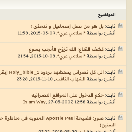
المواضيع
ثابت:
بل هو من نسل إسماعيل و نتحدّى !
أنشئ بواسطة
*اسلامي عزي*
,
09-03-2015, 11:58
ثابت:
كشف القناع: الله تزوّج فأنجب يسوع
أنشئ بواسطة
*اسلامي عزي*
,
08-10-2013, 21:54
ثابت:
الى كل نصرانى يستشهد بردود Holy_bible_1 إبقى خلى بالك مِن الكذب و التدليس
أنشئ بواسطة
الشهاب الثاقب.
,
10-11-2013, 23:28
ثابت:
حكم الدخول على المواقع النصرانيه
أنشئ بواسطة
27-03-2007, 12:58
,
Islam Way
ثابت:
صور: فضيحة Apostle Paul المدو
السنين)
أنشئ بواسطة
نيو
,
20-05-2019, 03:22