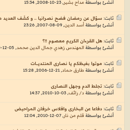
أنشئ بواسطة
مداح بشير
,
23-10-2008, 15:34
ثابت:
سؤال عن رمضان فضح نصرانيا .. و كشَف العديد من ا
أنشئ بواسطة
أسد الدين
,
09-08-2007, 23:26
ثابت:
هل القرءان الكريم معصوم !!؟
أنشئ بواسطة
المهندس زهدي جمال الدين محمد
,
05-12-2010, 08:26
ثابت:
موتوا بغيظكم يا نصارى المنتديــــــات
أنشئ بواسطة
طارق حماد
,
21-12-2006, 15:28
ثابت:
تجلط الدم وجهل النصارى
أنشئ بواسطة
د/ رائف
,
03-10-2010, 14:37
ثابت:
دفاعا عن البخارى وافلاس خرفان المراحيض
أنشئ بواسطة
قلم من نار
,
07-12-2010, 12:04